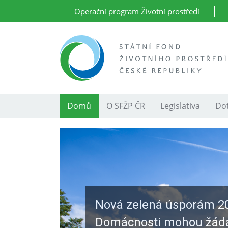
Operační program Životní prostředí
Domů
O SFŽP ČR
Legislativa
Dot
Nová zelená úsporám 2
Domácnosti mohou žád