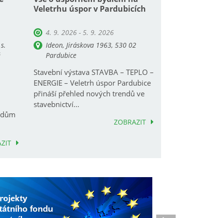
Veletrhu úspor v Pardubicích
4. 9. 2026 - 5. 9. 2026
s.
Ideon, Jiráskova 1963, 530 02
é
Pardubice
Stavební výstava STAVBA – TEPLO –
ENERGIE – Veletrh úspor Pardubice
přináší přehled nových trendů ve
m
stavebnictví...
o dům
ZOBRAZIT
ZIT