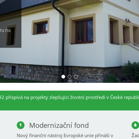
é
ru na
2 přispívá na projekty zlepšující životní prostředí v České republ
Modernizační fond
Nový finanční nástroj Evropské unie přináší v
Žad