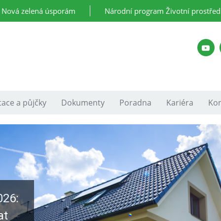
Nová zelená úsporám
Národní program Životní prostřed
ace a půjčky
Dokumenty
Poradna
Kariéra
Kon
026:
at