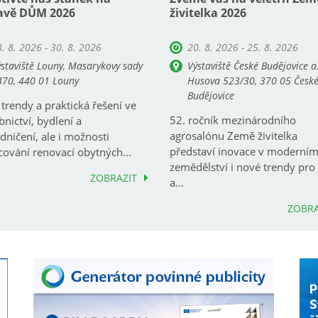
avě DŮM 2026
živitelka 2026
. 8. 2026 - 30. 8. 2026
20. 8. 2026 - 25. 8. 2026
staviště Louny, Masarykovy sady
Výstaviště České Budějovice a.
470, 440 01 Louny
Husova 523/30, 370 05 Česk
Budějovice
trendy a praktická řešení ve
52. ročník mezinárodního
bnictví, bydlení a
agrosalónu Země živitelka
dničení, ale i možnosti
představí inovace v moderní
cování renovací obytných...
zemědělství i nové trendy pr
ZOBRAZIT
a...
ZOBRA