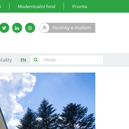
í
Modernizační fond
Priorita
Novinky e-mailem
takty
EN