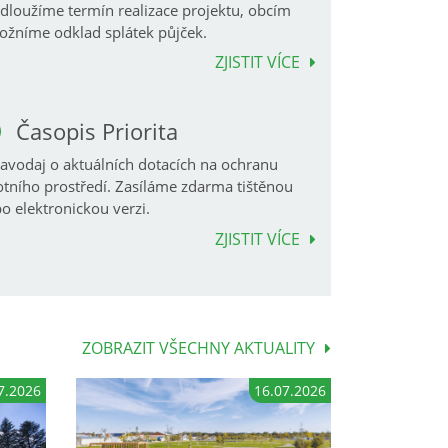
dloužíme termín realizace projektu, obcím
žníme odklad splátek půjček.
ZJISTIT VÍCE
Časopis Priorita
avodaj o aktuálních dotacích na ochranu
otního prostředí. Zasíláme zdarma tištěnou
o elektronickou verzi.
ZJISTIT VÍCE
ZOBRAZIT VŠECHNY AKTUALITY
7.2026
16.07.2026