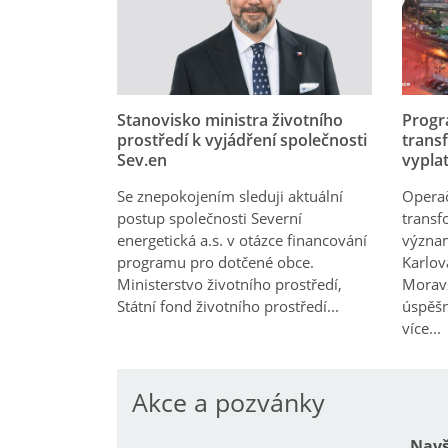
Stanovisko ministra životního
Progr
prostředí k vyjádření společnosti
trans
Sev.en
vyplat
Se znepokojením sleduji aktuální
Operač
postup společnosti Severní
transf
energetická a.s. v otázce financování
význa
programu pro dotčené obce.
Karlov
Ministerstvo životního prostředí,
Moravs
Státní fond životního prostředí...
úspěšn
více...
Akce a pozvánky
Navš