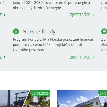
lné
letech 2021–2030 investice do úspor energie a
pro
obnovitelných zdrojů energie.
umo
CE
ZJISTIT VÍCE
Norské fondy
Program Fondů EHP a Norska poskytuje finanční
Zpr
podporu na celou škáku projektů v oblasti
živ
životního prostředí.
neb
CE
ZJISTIT VÍCE
03.08.2026
27.0