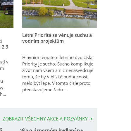
Letní Priorita se věnuje suchu a
i
vodním projektům
 2,3
Hlavním tématem letního dvojčísla
stí v
Priority je sucho. Sucho komplikuje
ám
život nám všem a nic nenasvědčuje
tomu, že by v blízké budoucnosti
du
mělo být lépe. V tomto čísle proto
ky
představujeme řadu...
h...
ZOBRAZIT VŠECHNY AKCE A POZVÁNKY
ě
Vše o úsporném bydlení na