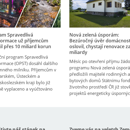
am Spravedlivá
Nová zelená úsporám:
formace už příjemcům
Bezúročný úvěr domácnost
il přes 10 miliard korun
oslovil, chystají renovace za
miliardy
ní program Spravedlivá
Měsíc po otevření příjmu žádo
ormace (OPST) dosáhl dalšího
programu Nová zelená úspor
mného milníku. Příjemcům v
předložili majitelé rodinných a
arském, Ústeckém a
bytových domů Státnímu fon
koslezském kraji bylo již
životního prostředí ČR již stov
ě vyplaceno a vyúčtováno
projektů energeticky úspornýc
tivte náš stánek na
Zveme vás na veletrh Zem