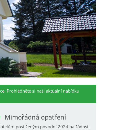
ice. Prohlédněte si naši aktuální nabídku
Mimořádná opatření
atelům postiženým povodní 2024 na žádost