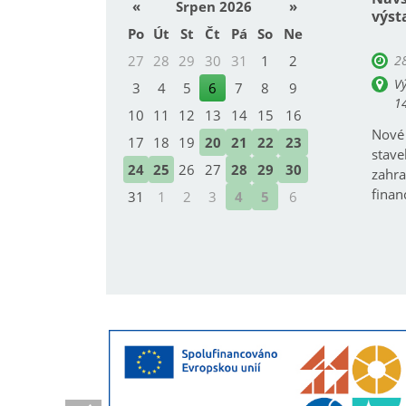
«
Srpen 2026
»
výst
Po
Út
St
Čt
Pá
So
Ne
27
28
29
30
31
1
2
28
Vý
3
4
5
6
7
8
9
1
10
11
12
13
14
15
16
Nové 
17
18
19
20
21
22
23
stave
24
25
26
27
28
29
30
zahra
finan
31
1
2
3
4
5
6