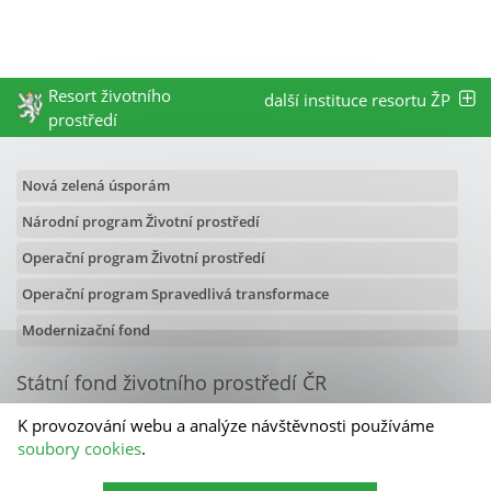
Resort životního
další instituce resortu ŽP
prostředí
Nová zelená úsporám
Národní program Životní prostředí
Operační program Životní prostředí
Operační program Spravedlivá transformace
Modernizační fond
Státní fond životního prostředí ČR
Olbrachtova 2006/9
K provozování webu a analýze návštěvnosti používáme
140 00 Praha 4
soubory cookies
.
Kontakty