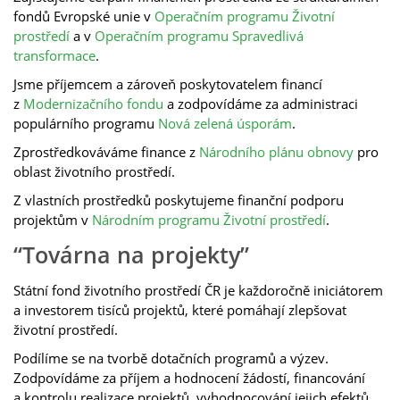
fondů Evropské unie v
Operačním programu Životní
prostředí
a v
Operačním programu Spravedlivá
transformace
.
Jsme příjemcem a zároveň poskytovatelem financí
z
Modernizačního fondu
a zodpovídáme za administraci
populárního programu
Nová zelená úsporám
.
Zprostředkováváme finance z
Národního plánu obnovy
pro
oblast životního prostředí.
Z vlastních prostředků poskytujeme finanční podporu
projektům v
Národním programu Životní prostředí
.
“Továrna na projekty”
Státní fond životního prostředí ČR je každoročně iniciátorem
a investorem tisíců projektů, které pomáhají zlepšovat
životní prostředí.
Podílíme se na tvorbě dotačních programů a výzev.
Zodpovídáme za příjem a hodnocení žádostí, financování
a kontrolu realizace projektů, vyhodnocování jejich efektů.