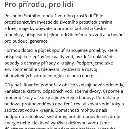
Pro přírodu, pro lidi
Posláním Státního fondu životního prostředí ČR je
prostřednictvím investic do životního prostředí chránit
zdraví, majetky obyvatel a přírodní bohatství České
republiky, přispívat k jejímu udržitelnému rozvoji a uchování
pro budoucí generace.
Formou dotací a půjček spolufinancujeme projekty, které
přispívají ke zlepšování kvality vod, ovzduší, nakládání s
odpady a ochrany přírody a krajiny. Podporujeme také
environmentální vzdělávání, využívání a rozvoj
obnovitelných zdrojů energie a úsporu energií.
Díky naší finanční podpoře v obcích vznikají nové vodovody,
kanalizace, čistírny odpadních vod, sběrné dvory, úsporné a
moderní školy a školky a jiné veřejné budovy. Pomáháme
budovat protipovodňová opatření, revitalizovat vodní toky a
zadržovat vodu v krajině. Domácnosti mohou s naší
podporou zateplovat své domy, pořídit obnovitelné zdroje
energie nebo efektivně využívat dešťovou vodu. Jsme