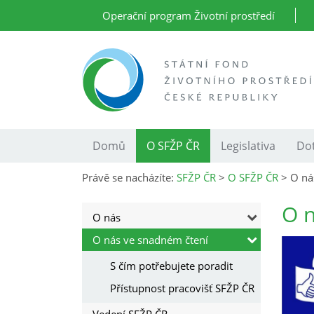
Operační program Životní prostředí
Domů
O SFŽP ČR
Legislativa
Dot
Právě se nacházíte:
SFŽP ČR
>
O SFŽP ČR
>
O ná
O n
O nás
O nás ve snadném čtení
S čím potřebujete poradit
Přístupnost pracovišť SFŽP ČR