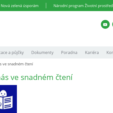
Nová zelená úsporám
Národní program Životní prostřed
ace a půjčky
Dokumenty
Poradna
Kariéra
Kon
s ve snadném čtení
ás ve snadném čtení