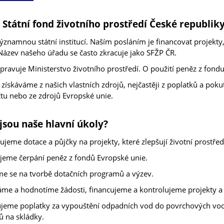
e Státní fond životního prostředí České republik
ýznamnou státní institucí. Naším posláním je financovat projekty, k
Název našeho úřadu se často zkracuje jako SFŽP ČR.
pravuje Ministerstvo životního prostředí. O použití peněz z fondu
 získáváme z našich vlastních zdrojů, nejčastěji z poplatků a pokut
tu nebo ze zdrojů Evropské unie.
 jsou naše hlavní úkoly?
ujeme dotace a půjčky na projekty, které zlepšují životní prostřed
ujeme čerpání peněz z fondů Evropské unie.
me se na tvorbě dotačních programů a výzev.
áme a hodnotíme žádosti, financujeme a kontrolujeme projekty a
jeme poplatky za vypouštění odpadních vod do povrchových vod
 na skládky.