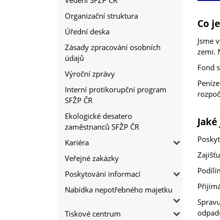
Vedení SFŽP ČR
Organizační struktura
Co j
Úřední deska
Jsme v
Zásady zpracování osobních
zemi. 
údajů
Fond s
Výroční zprávy
Peníze
Interní protikorupční program
rozpoč
SFŽP ČR
Ekologické desatero
Jaké
zaměstnanců SFŽP ČR
Poskyt
Kariéra
Zajišť
Veřejné zakázky
Podílí
Poskytování informací
Přijím
Nabídka nepotřebného majetku
Spravu
odpadů
Tiskové centrum