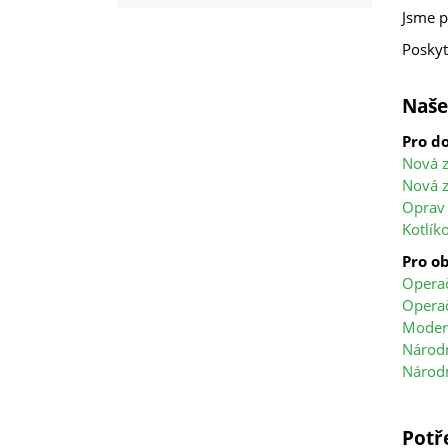
Jsme p
Poskyt
Naše
Pro d
Nová 
Nová z
Oprav
Kotlík
Pro o
Operač
Operač
Modern
Národn
Národ
Potř