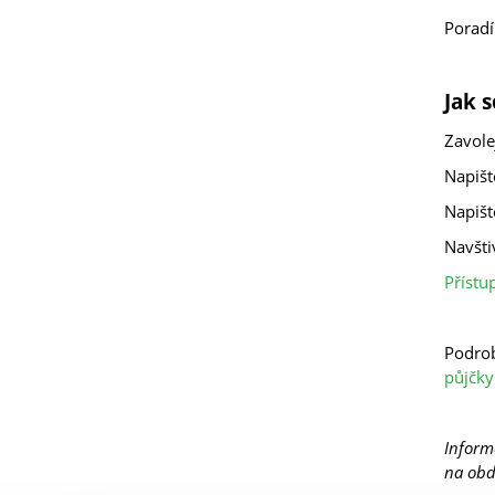
Poradí
Jak s
Zavole
Napišt
Napišt
Navšti
Přístu
Podrob
půjčky
Inform
na obd