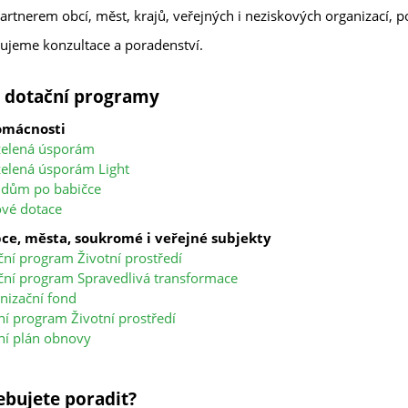
artnerem obcí, měst, krajů, veřejných i neziskových organizací, 
ujeme konzultace a poradenství.
 dotační programy
omácnosti
zelená úsporám
elená úsporám Light
 dům po babičce
ové dotace
bce, města, soukromé i veřejné subjekty
ní program Životní prostředí
ní program Spravedlivá transformace
izační fond
í program Životní prostředí
ní plán obnovy
ebujete poradit?