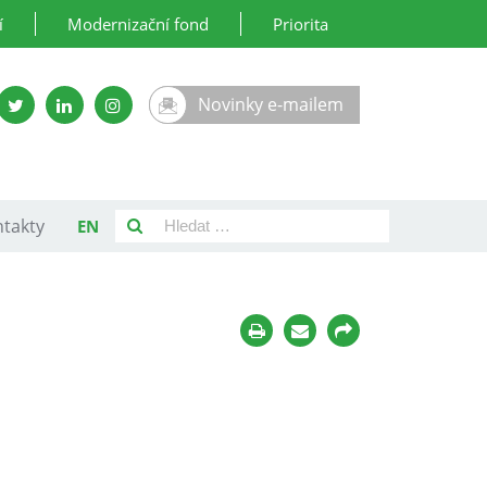
í
Modernizační fond
Priorita
Novinky e-mailem
takty
EN