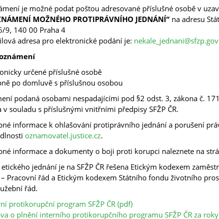
mení je možné podat poštou adresované příslušné osobě v uza
ZNÁMENÍ MOŽNÉHO PROTIPRÁVNÍHO JEDNÁNÍ“
na adresu Stát
/9, 140 00 Praha 4
lová adresa pro elektronické podání je:
nekale_jednani@sfzp.gov
 oznámení
fonicky určené příslušné osobě
ně po domluvě s příslušnou osobou
ní podaná osobami nespadajícími pod §2 odst. 3, zákona č. 1
 v souladu s příslušnými vnitřními předpisy SFŽP ČR.
né informace k ohlašování protiprávního jednání a porušení práv
dlnosti
oznamovatel.justice.cz
.
né informace a dokumenty o boji proti korupci naleznete na st
 etického jednání je na SFŽP ČR řešena Etickým kodexem zaměstna
– Pracovní řád a Etickým kodexem Státního fondu životního prostř
lužební řád.
rní protikorupční program SFŽP ČR (pdf)
va o plnění interního protikorupčního programu SFŽP ČR za roky