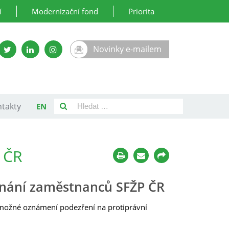
í
Modernizační fond
Priorita
Novinky e-mailem
takty
EN
P ČR
nání zaměstnanců SFŽP ČR
 možné oznámení podezření na protiprávní