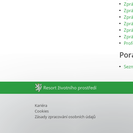
Zprá
Zprá
Zprá
Zprá
Zprá
Zprá
Prof
Por
Sez
Resort životního prostředí
Kariéra
Cookies
Zásady zpracování osobních údajů