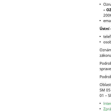
Ozná
– O
2006
emai
Ústní
tele
osob
Oznáme
zákona
Podrob
sprave
Podrob
Oblast
SM 05 
01 – S
Inte
Zprá