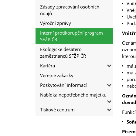
Vni
Zásady zpracování osobních
Vněj
údajů
Uveř
Výroční zprávy
Podá
Interní protikorupční program
Vnitř
SFŽP ČR
Oznáme
Ekologické desatero
oznamo
zaměstnanců SFŽP ČR
kterou
Kariéra
má z
má z
Veřejné zakázky
poru
Poskytování informací
nebo
Nabídka nepotřebného majetku
Oznám
dovod
Tiskové centrum
Funkcí
Soň
Písem