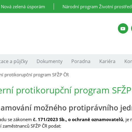
Nová zelená úsporám
Národní program Životní prostřed
ace a půjčky
Dokumenty
Poradna
Kariéra
Kon
rní protikorupční program SFŽP ČR
erní protikorupční program SFŽ
amování možného protiprávního jed
ladu se zákonem
č. 171/2023 Sb., o ochraně oznamovatelů
, je
í zaměstnanců SFŽP ČR podat: