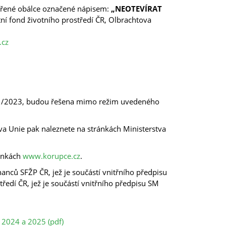
vřené obálce označené nápisem:
„NEOTEVÍRAT
ní fond životního prostředí ČR, Olbrachtova
.cz
71/2023, budou řešena mimo režim uvedeného
a Unie pak naleznete na stránkách Ministerstva
ránkách
www.korupce.cz
.
nců SFŽP ČR, jež je součástí vnitřního předpisu
edí ČR, jež je součástí vnitřního předpisu SM
 2024 a 2025 (pdf)