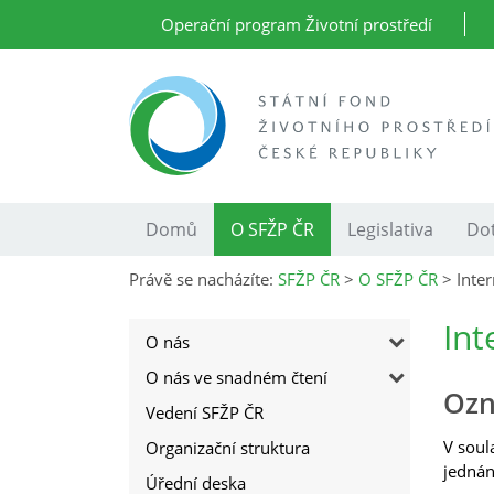
Operační program Životní prostředí
Domů
O SFŽP ČR
Legislativa
Dot
Právě se nacházíte:
SFŽP ČR
>
O SFŽP ČR
>
Inte
Int
O nás
O nás ve snadném čtení
Ozn
Vedení SFŽP ČR
V sou
Organizační struktura
jednán
Úřední deska