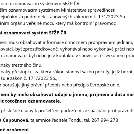
třním oznamovacím systémem SFŽP ČR
ším oznamovacím systémem Ministerstva spravedlnosti
ejněním za podmínek stanovených zákonem č. 171/2023 Sb.
ním orgánu veřejné moci, který má kontrolní pravomoc
ní oznamovací systém SFŽP ČR
ní musí obsahovat informace o možném protiprávním jednání, k
vatel, byť zprostředkovaně, vykonával nebo vykonává práci neb
 oznamovatel byl nebo je v kontaktu v souvislosti s výkonem prác
naky trestného činu,
naky přestupku, za který zákon stanoví sazbu pokuty, jejíž horní
šuje zákon č. 171/2023 Sb.,
 porušuje jiný právní předpis nebo předpis Evropské unie.
ení by mělo obsahovat údaje o jménu, příjmení a datu naro
it totožnost oznamovatele.
 příslušné osoby k prošetření podezření ze spáchání protiprávní
a Čapounová
, tajemnice ředitele Fondu, tel. 267 994 278
né oznámení