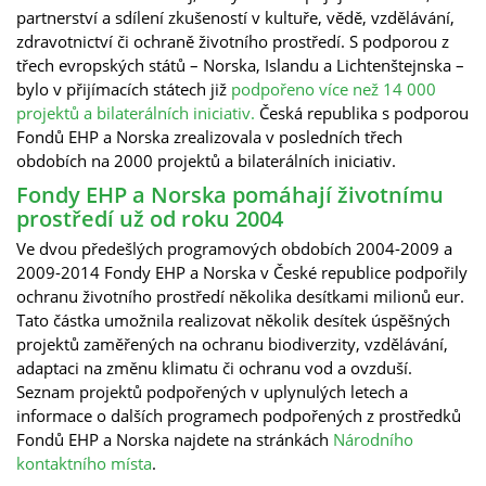
partnerství a sdílení zkušeností v kultuře, vědě, vzdělávání,
zdravotnictví či ochraně životního prostředí. S podporou z
třech evropských států – Norska, Islandu a Lichtenštejnska –
bylo v přijímacích státech již
podpořeno více než 14 000
projektů a bilaterálních iniciativ.
Česká republika s podporou
Fondů EHP a Norska zrealizovala v posledních třech
obdobích na 2000 projektů a bilaterálních iniciativ.
Fondy EHP a Norska pomáhají životnímu
prostředí už od roku 2004
Ve dvou předešlých programových obdobích 2004-2009 a
2009-2014 Fondy EHP a Norska v České republice podpořily
ochranu životního prostředí několika desítkami milionů eur.
Tato částka umožnila realizovat několik desítek úspěšných
projektů zaměřených na ochranu biodiverzity, vzdělávání,
adaptaci na změnu klimatu či ochranu vod a ovzduší.
Seznam projektů podpořených v uplynulých letech a
informace o dalších programech podpořených z prostředků
Fondů EHP a Norska najdete na stránkách
Národního
kontaktního místa
.