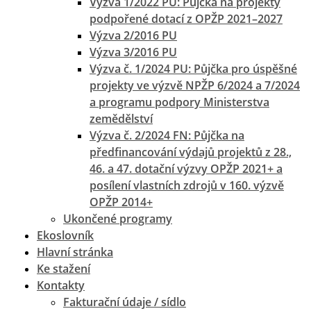
Výzva 1/2022 PU: Půjčka na projekty
podpořené dotací z OPŽP 2021–2027
Výzva 2/2016 PU
Výzva 3/2016 PU
Výzva č. 1/2024 PU: Půjčka pro úspěšné
projekty ve výzvě NPŽP 6/2024 a 7/2024
a programu podpory Ministerstva
zemědělství
Výzva č. 2/2024 FN: Půjčka na
předfinancování výdajů projektů z 28.,
46. a 47. dotační výzvy OPŽP 2021+ a
posílení vlastních zdrojů v 160. výzvě
OPŽP 2014+
Ukončené programy
Ekoslovník
Hlavní stránka
Ke stažení
Kontakty
Fakturační údaje / sídlo