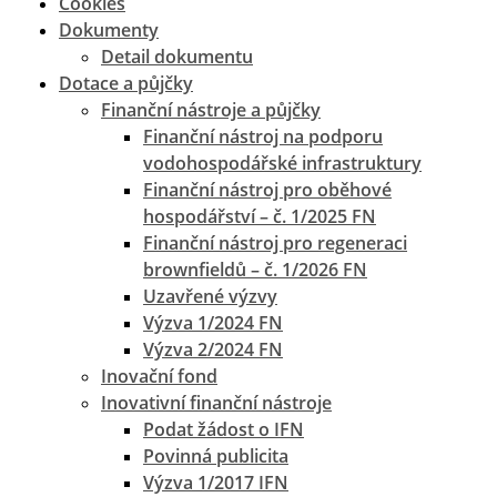
Cookies
Dokumenty
Detail dokumentu
Dotace a půjčky
Finanční nástroje a půjčky
Finanční nástroj na podporu
vodohospodářské infrastruktury
Finanční nástroj pro oběhové
hospodářství – č. 1/2025 FN
Finanční nástroj pro regeneraci
brownfieldů – č. 1/2026 FN
Uzavřené výzvy
Výzva 1/2024 FN
Výzva 2/2024 FN
Inovační fond
Inovativní finanční nástroje
Podat žádost o IFN
Povinná publicita
Výzva 1/2017 IFN