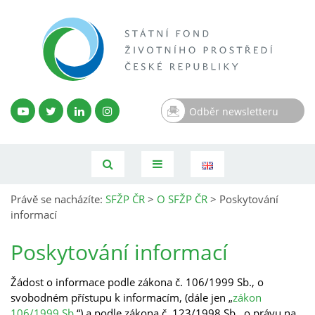
Odběr newsletteru
Právě se nacházíte:
SFŽP ČR
>
O SFŽP ČR
>
Poskytování
informací
Poskytování informací
Žádost o informace podle zákona č. 106/1999 Sb., o
svobodném přístupu k informacím, (dále jen „
zákon
106/1999 Sb.
“) a podle zákona č. 123/1998 Sb., o právu na