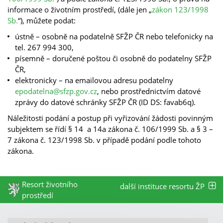
informace o životním prostředí, (dále jen „
zákon 123/1998
Sb.
“), můžete podat:
ústně – osobně na podatelně SFŽP ČR nebo telefonicky na
tel. 267 994 300,
písemně – doručené poštou či osobně do podatelny SFŽP
ČR,
elektronicky – na emailovou adresu podatelny
epodatelna@sfzp.gov.cz
, nebo prostřednictvím datové
zprávy do datové schránky SFŽP ČR (ID DS: favab6q).
Náležitosti podání a postup při vyřizování žádosti povinným
subjektem se řídí § 14 a 14a zákona č. 106/1999 Sb. a § 3 –
7 zákona č. 123/1998 Sb. v případě podání podle tohoto
zákona.
Resort životního
další instituce resortu ŽP
prostředí