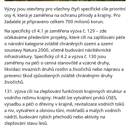
Výzvy jsou otevřeny pro všechny čtyři specifické cíle prioritní
osy 4, která je zaměřena na ochranu přírody a krajiny. Pro
žadatele je připraveno celkem 700 milionů korun.
Na specifický cíl 4.1 je zaměřena výzva č. 129 – zde
očekáváme především projekty, které cílí na zajišťování péče
o národní kategorie zvláště chráněných území a území
soustavy Natura 2000, včetně budování návštěvnické
infrastruktury. Specifický cíl 4.2 a výzva č. 130 jsou
zaměřeny na péči o cenná stanoviště a vzácné druhy,
likvidaci invazních druhů rostlin a živočichů nebo nápravu a
prevenci škod způsobených zvláště chráněnými druhy
živočichů.
131. výzva cílí na zlepšování funkčnosti krajinných struktur a
vodního režimu krajiny. Hradit lze vytváření prvků ÚSES,
výsadbu a péči o dřeviny v krajině, revitalizace vodních toků
a niv, vytváření a obnovu tůní, mokřadů a malých vodních
nádrží, budování rybích přechodů nebo aktivity na
zlepšování stavu lesů.