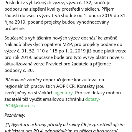
Poslední z vyhlášených výzev, výzva č. 132, směřuje
podporu na zlepšení kvality prostředí v sídlech. Příjem
žádostí do všech výzev trvá shodně od 1. února 2019 do 31.
října 2019, podané projekty budou vyhodnocovány
průběžně.
Současně s vyhlášením nových výzev dochází ke změně
Nákladů obvyklých opatření MŽP, pro projekty podané do
výzev č. 31, 52, 110 a 115 po 1. 2. 2019 již bude platit verze
pro rok 2019. Současně bude pro tyto výzvy platit i novější
aktualizovaná verze Pravidel pro žadatele a příjemce
podpory č. 20.
Plánované záměry doporučujeme konzultovat na
regionálních pracovištích AOPK ČR. Kontakty jsou
zveřejněny na stránkách
agentury
. Pro své dotazy mohou
žadatelé též využít emailovou schránku
dotazy-
PO4@nature.cz
.
Poznámky:
[1] Agentura ochrany přírody a krajiny ČR je zprostředkujícím
subjektem pro PO 4, odpovídajícím za příjem a hodnocení