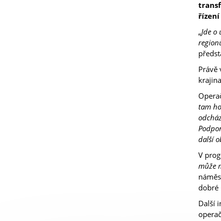
trans
řízení
„
Jde o
region
předst
Právě 
krajin
Operač
tam hod
odcház
Podpor
další o
V prog
může m
náměst
dobré 
Další 
operač