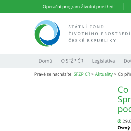
Operační program Životní prostředí
Domů
O SFŽP ČR
Legislativa
Dot
Právě se nacházíte:
SFŽP ČR
>
Aktuality
>
Co při
Co 
Spr
po
29.
Osmý 