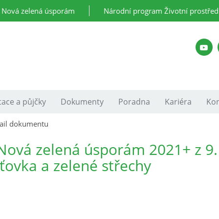
Nová zelená úsporám
Národní program Životní prostřed
ace a půjčky
Dokumenty
Poradna
Kariéra
Kon
ail dokumentu
Nová zelená úsporám 2021+ z 9.
šťovka a zelené střechy