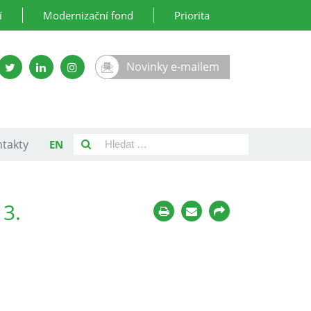
í
Modernizační fond
Priorita
Novinky e-mailem
takty
EN
 3.