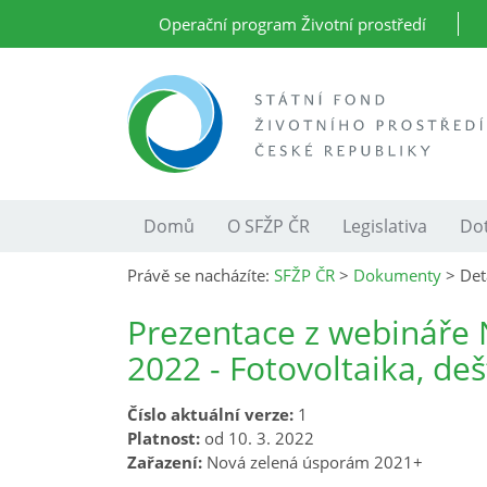
Operační program Životní prostředí
Domů
O SFŽP ČR
Legislativa
Dot
Právě se nacházíte:
SFŽP ČR
>
Dokumenty
>
Det
Prezentace z webináře 
2022 - Fotovoltaika, de
Číslo aktuální verze:
1
Platnost:
od 10. 3. 2022
Zařazení:
Nová zelená úsporám 2021+