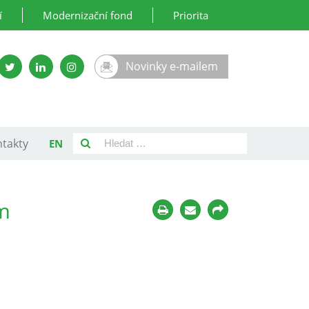
í
Modernizační fond
Priorita
Novinky e-mailem
takty
EN
am