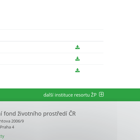
další instituce resortu ŽP
ní fond životního prostředí ČR
htova 2006/9
 Praha 4
ty