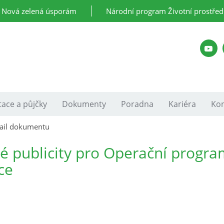
Nová zelená úsporám
Národní program Životní prostřed
ace a půjčky
Dokumenty
Poradna
Kariéra
Kon
ail dokumentu
é publicity pro Operační progr
ce