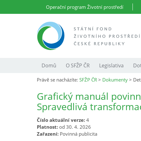
Operační program Životní prostředí
Domů
O SFŽP ČR
Legislativa
Dot
Právě se nacházíte:
SFŽP ČR
>
Dokumenty
>
Det
Grafický manuál povinn
Spravedlivá transforma
Číslo aktuální verze:
4
Platnost:
od 30. 4. 2026
Zařazení:
Povinná publicita