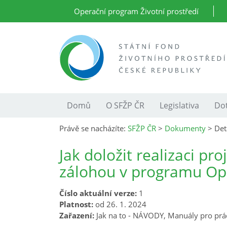
Operační program Životní prostředí
Domů
O SFŽP ČR
Legislativa
Dot
Právě se nacházíte:
SFŽP ČR
>
Dokumenty
>
Det
Jak doložit realizaci pr
zálohou v programu Op
Číslo aktuální verze:
1
Platnost:
od 26. 1. 2024
Zařazení:
Jak na to - NÁVODY, Manuály pro prác