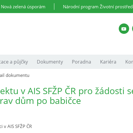
Nová zelená úsporám
Národní program Životní prostřed
ace a půjčky
Dokumenty
Poradna
Kariéra
Kon
ail dokumentu
ojektu v AIS SFŽP ČR pro žádosti s
rav dům po babičce
i v AIS SFŽP ČR