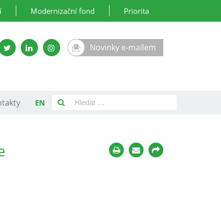
í
Modernizační fond
Priorita
Novinky e-mailem
takty
EN
e