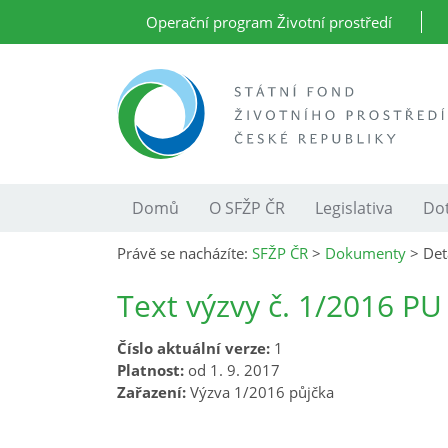
Operační program Životní prostředí
Domů
O SFŽP ČR
Legislativa
Dot
Právě se nacházíte:
SFŽP ČR
>
Dokumenty
>
Det
Text výzvy č. 1/2016 PU
Číslo aktuální verze:
1
Platnost:
od 1. 9. 2017
Zařazení:
Výzva 1/2016 půjčka