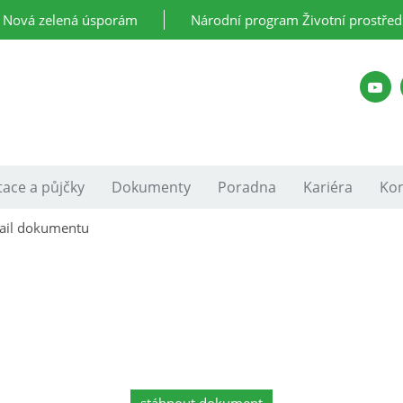
Nová zelená úsporám
Národní program Životní prostřed
ace a půjčky
Dokumenty
Poradna
Kariéra
Kon
ail dokumentu