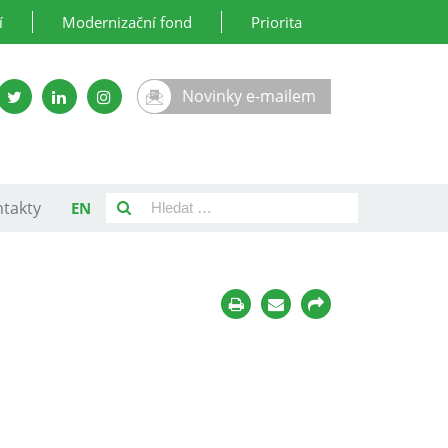
í
Modernizační fond
Priorita
Novinky e-mailem
takty
EN