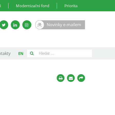
í
Modernizační fond
Priorita
Novinky e-mailem
takty
EN