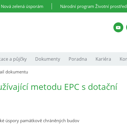
Nová zelená úsporám
Národní program Životní prostřed
ace a půjčky
Dokumenty
Poradna
Kariéra
Kon
ail dokumentu
žívající metodu EPC s dotační
cké úspory památkově chráněných budov