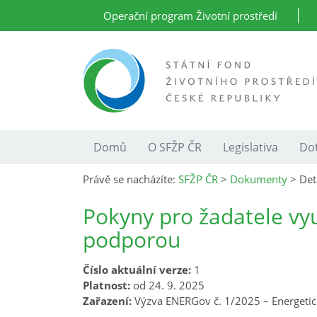
Operační program Životní prostředí
Domů
O SFŽP ČR
Legislativa
Dot
Právě se nacházíte:
SFŽP ČR
>
Dokumenty
>
Det
Pokyny pro žadatele vyu
podporou
Číslo aktuální verze:
1
Platnost:
od 24. 9. 2025
Zařazení:
Výzva ENERGov č. 1/2025 – Energeti