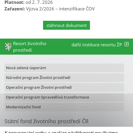
Platnost:
od 2. 7. 2026
Zařazení:
Výzva 2/2026 – intenzifikace ČOV
stáhnout dokument
Resort životního
další instituce resortu ŽP
prostředí
Nová zelená úsporám
Národní program Životní prostředí
Operační program Životní prostředí
Operační program Spravedlivá transformace
Modernizační fond
Státní fond životního prostředí ČR
Olbrachtova 2006/9
K provozování webu a analýze návštěvnosti používáme