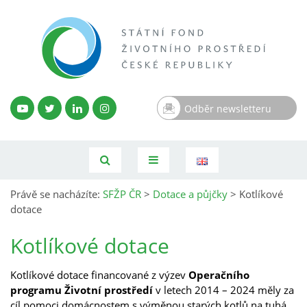
Odběr newsletteru
Právě se nacházíte:
SFŽP ČR
>
Dotace a půjčky
>
Kotlíkové
dotace
Kotlíkové dotace
Kotlíkové dotace financované z výzev
Operačního
programu Životní prostředí
v letech 2014 – 2024 měly za
cíl pomoci domácnostem s výměnou starých kotlů na tuhá