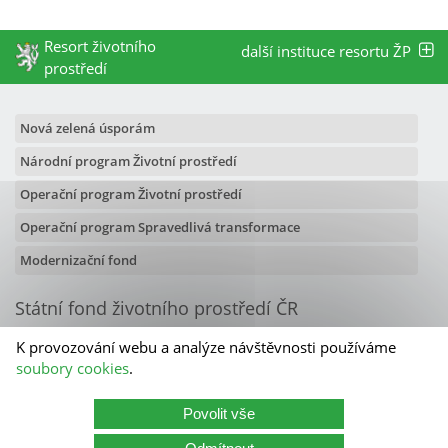
Resort životního
další instituce resortu ŽP
prostředí
Nová zelená úsporám
Národní program Životní prostředí
Operační program Životní prostředí
Operační program Spravedlivá transformace
Modernizační fond
Státní fond životního prostředí ČR
Olbrachtova 2006/9
K provozování webu a analýze návštěvnosti používáme
140 00 Praha 4
soubory cookies
.
Kontakty
Povolit vše
Státní fond životního prostředí ČR