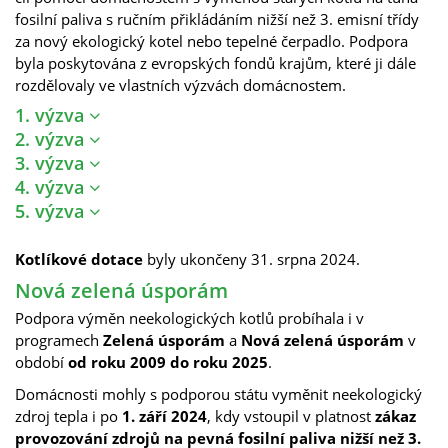
fosilní paliva s ručním přikládáním nižší než 3. emisní třídy
za nový ekologický kotel nebo tepelné čerpadlo. Podpora
byla poskytována z evropských fondů krajům, které ji dále
rozdělovaly ve vlastních výzvách domácnostem.
1. výzva
2. výzva
3. výzva
4. výzva
5. výzva
Kotlíkové dotace
byly ukončeny 31. srpna 2024.
Nová zelená úsporám
Podpora výměn neekologických kotlů probíhala i v
programech
Zelená úsporám
a
Nová zelená úsporám
v
období
od roku 2009 do roku 2025
.
Domácnosti mohly s podporou státu vyměnit neekologický
zdroj tepla i po
1. září 2024
, kdy vstoupil v platnost
zákaz
provozování zdrojů na pevná fosilní paliva nižší než 3.