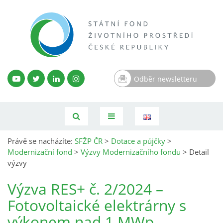
Odběr newsletteru
Právě se nacházíte:
SFŽP ČR
>
Dotace a půjčky
>
Modernizační fond
>
Výzvy Modernizačního fondu
>
Detail
výzvy
Výzva RES+ č. 2/2024 –
Fotovoltaické elektrárny s
výkonem nad 1 MWp