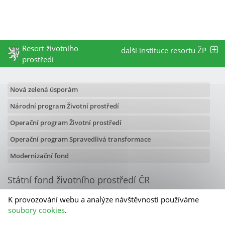
Resort životního
další instituce resortu ŽP
prostředí
Nová zelená úsporám
Národní program Životní prostředí
Operační program Životní prostředí
Operační program Spravedlivá transformace
Modernizační fond
Státní fond životního prostředí ČR
Olbrachtova 2006/9
K provozování webu a analýze návštěvnosti používáme
140 00 Praha 4
soubory cookies
.
Kontakty