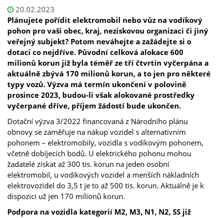
20.02.2023
Plánujete pořídit elektromobil nebo vůz na vodíkový
pohon pro vaši obec, kraj, neziskovou organizaci či jiný
veřejný subjekt? Potom neváhejte a zažádejte si o
dotaci co nejdříve. Původní celková alokace 600
milionů korun již byla téměř ze tří čtvrtin vyčerpána a
aktuálně zbývá 170 milionů korun, a to jen pro některé
typy vozů. Výzva má termín ukončení v polovině
prosince 2023, budou-li však alokované prostředky
vyčerpané dříve, příjem žádostí bude ukončen.
Dotační výzva 3/2022 financovaná z Národního plánu
obnovy se zaměřuje na nákup vozidel s alternativním
pohonem – elektromobily, vozidla s vodíkovým pohonem,
včetně dobíjecích bodů. U elektrického pohonu mohou
žadatelé získat až 300 tis. korun na jeden osobní
elektromobil, u vodíkových vozidel a menších nákladních
elektrovozidel do 3,5 t je to až 500 tis. korun. Aktuálně je k
dispozici už jen 170 milionů korun.
Podpora na vozidla kategorií M2, M3, N1, N2, SS již