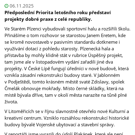
06.11.2025
Předposlední Priorita letošního roku představí
projekty dobré praxe z celé republiky.
Ve Starém Plzenci vybudovali sportovní halu a rozšířili školu.
Přinášíme o tom rozhovor se starostou Janem Eretem, kde
se kromě novostaveb v pasivním standardu dotkneme i
využívání dotací z pohledu starosty. Plzenecká hala a
přístavba by mohly klidně stát v rubrice Úspěšný projekt,
tam jsme ale v listopadovém vydání zařadili jiné dva
projekty. V České Lípě fungují úředníci v nové budově, která
vznikla zásadní rekonstrukcí budovy staré. V Jablonném
v Podještědí, tomto krásném městě svaté Zdislavy, spolek
Čmelák obnovuje mokřady. Místo černé skládky, která na
místě bývala dříve, tam v okolí města narazíte na tůně plné
života.
V Litoměřicích se v říjnu slavnostně otevřelo nové Kulturní a
kreativní centrum. Vzniklo rozsáhlou rekonstrukcí historické
budovy bývalé Vojenské ubytovací a stavební správy.
V reportáži jsme vyrazili do údolí Plakánek, které ale není