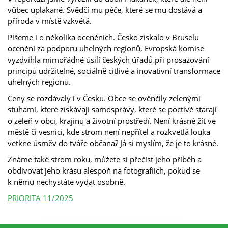
vůbec uplakané. Svědčí mu péče, které se mu dostává a
příroda v místě vzkvétá.
Píšeme i o několika oceněních. Česko získalo v Bruselu
ocenění za podporu uhelných regionů, Evropská komise
vyzdvihla mimořádné úsilí českých úřadů při prosazování
principů udržitelné, sociálně citlivé a inovativní transformace
uhelných regionů.
Ceny se rozdávaly i v Česku. Obce se ověnčily zelenými
stuhami, které získávají samosprávy, které se poctivě starají
o zeleň v obci, krajinu a životní prostředí. Není krásné žít ve
městě či vesnici, kde strom není nepřítel a rozkvetlá louka
vetkne úsměv do tváře občana? Já si myslím, že je to krásné.
Známe také strom roku, můžete si přečíst jeho příběh a
obdivovat jeho krásu alespoň na fotografiích, pokud se
k němu nechystáte vydat osobně.
PRIORITA 11/2025