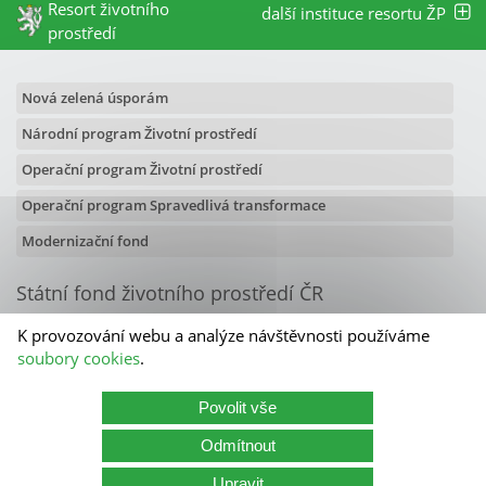
Resort životního
další instituce resortu ŽP
prostředí
Nová zelená úsporám
Národní program Životní prostředí
Operační program Životní prostředí
Operační program Spravedlivá transformace
Modernizační fond
Státní fond životního prostředí ČR
Olbrachtova 2006/9
K provozování webu a analýze návštěvnosti používáme
140 00 Praha 4
soubory cookies
.
Kontakty
Povolit vše
Státní fond životního prostředí ČR
Odmítnout
Kariéra
Cookies
Zásady zpracování osobních údajů
Upravit