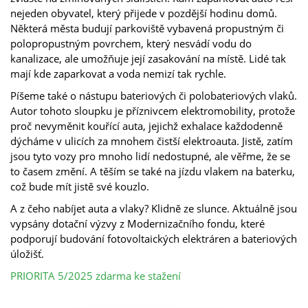
nejeden obyvatel, který přijede v pozdější hodinu domů.
Některá města budují parkoviště vybavená propustným či
polopropustným povrchem, který nesvádí vodu do
kanalizace, ale umožňuje její zasakování na místě. Lidé tak
mají kde zaparkovat a voda nemizí tak rychle.
Píšeme také o nástupu bateriových či polobateriových vlaků.
Autor tohoto sloupku je příznivcem elektromobility, protože
proč nevyměnit kouřící auta, jejichž exhalace každodenně
dýcháme v ulicích za mnohem čistší elektroauta. Jistě, zatím
jsou tyto vozy pro mnoho lidí nedostupné, ale věřme, že se
to časem změní. A těším se také na jízdu vlakem na baterku,
což bude mít jistě své kouzlo.
A z čeho nabíjet auta a vlaky? Klidně ze slunce. Aktuálně jsou
vypsány dotační výzvy z Modernizačního fondu, které
podporují budování fotovoltaických elektráren a bateriových
úložišť.
PRIORITA 5/2025 zdarma ke stažení