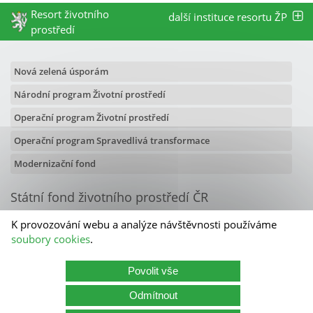
Resort životního
další instituce resortu ŽP
prostředí
Nová zelená úsporám
Národní program Životní prostředí
Operační program Životní prostředí
Operační program Spravedlivá transformace
Modernizační fond
Státní fond životního prostředí ČR
Olbrachtova 2006/9
K provozování webu a analýze návštěvnosti používáme
140 00 Praha 4
soubory cookies
.
Kontakty
Povolit vše
Státní fond životního prostředí ČR
Odmítnout
Kariéra
Cookies
Zásady zpracování osobních údajů