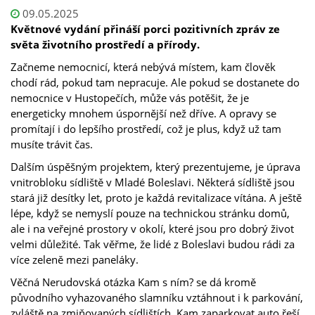
09.05.2025
Květnové vydání přináší porci pozitivních zpráv ze
světa životního prostředí a přírody.
Začneme nemocnicí, která nebývá místem, kam člověk
chodí rád, pokud tam nepracuje. Ale pokud se dostanete do
nemocnice v Hustopečích, může vás potěšit, že je
energeticky mnohem úspornější než dříve. A opravy se
promítají i do lepšího prostředí, což je plus, když už tam
musíte trávit čas.
Dalším úspěšným projektem, který prezentujeme, je úprava
vnitrobloku sídliště v Mladé Boleslavi. Některá sídliště jsou
stará již desítky let, proto je každá revitalizace vítána. A ještě
lépe, když se nemyslí pouze na technickou stránku domů,
ale i na veřejné prostory v okolí, které jsou pro dobrý život
velmi důležité. Tak věřme, že lidé z Boleslavi budou rádi za
více zeleně mezi paneláky.
Věčná Nerudovská otázka Kam s ním? se dá kromě
původního vyhazovaného slamníku vztáhnout i k parkování,
zvláště na zmiňovaných sídlištích. Kam zaparkovat auto řeší