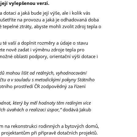
její vylepšenou verzi.
taci a jaká bude její výše, ale i kolik vás
 ušetříte na provozu a jaká je odhadovaná doba
epelné ztráty, abyste mohli zvolit zdroj tepla o
 té vaší a doplnit rozměry a údaje o stavu
te nově zadat i výměnu zdroje tepla pro
ožné oblasti podpory, orientační výši dotace i
adů mohou lišit od reálných, vyhodnocování
tu a v souladu s metodickými pokyny Státního
otního prostředí ČR zodpovědný za řízení
odnot, který by měl hodnoty těm reálným více
ších úvahách o realizaci úspor,“
dodává Jakub
m na rekonstrukci rodinných a bytových domů,
 projektantům při přípravě dotačních projektů.