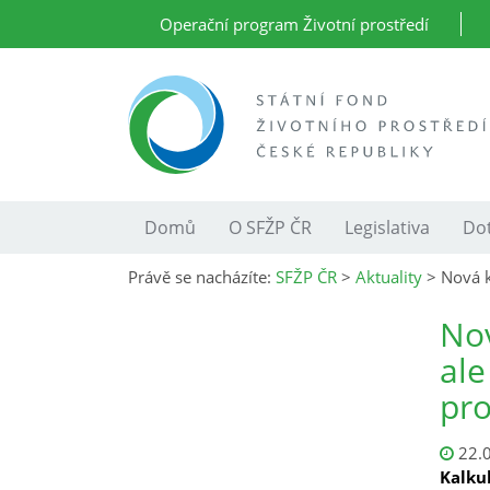
Operační program Životní prostředí
Domů
O SFŽP ČR
Legislativa
Dot
Právě se nacházíte:
SFŽP ČR
>
Aktuality
>
Nová k
Nov
ale
pr
22.
Kalku