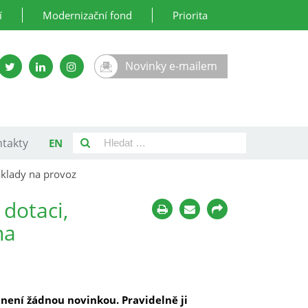
í
Modernizační fond
Priorita
Novinky e-mailem
takty
EN
áklady na provoz
dotaci,
na
není žádnou novinkou. Pravidelně ji