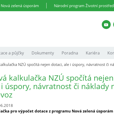
Nová zelená úsporám
Národní program Životní prostřed
ace a půjčky
Dokumenty
Poradna
Kariéra
Kon
alkulačka NZÚ spočítá nejen dotaci, ale i úspory, návratnost či n
á kalkulačka NZÚ spočítá nejen 
 i úspory, návratnost či náklady 
ovoz
06.2018
lačka pro výpočet dotace z programu Nová zelená úsporám 