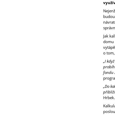
využív
Nejenž
budou 
návrat
správn
Jak ka
domu p
vytápě
o tom,
„I kdy
probíh
fondu 
progr
„Do ka
přiblíž
Hrbek.
Kalkul
poslou