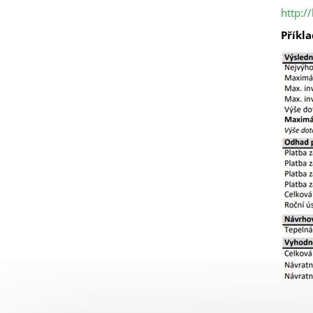
http:/
Příkl