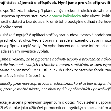
ají tisíce zájemců o příspěvek. Nyní jsme pro vás připravili 
e spočítá, zda budova při plánovaných rekonstrukcích dosáhne na do
úsporná opatření stát. Nová
dotační kalkulačka
také ukáže, kolik
nosti s dotací a bez dotace. Kromě toho poskytne odhad návrhové t
é výkonnosti.
lkulačka funguje? V aplikaci stačí vybrat budovu tvarově podobnou
řed rekonstrukcí. Vedle úprav na fasádě a řízeného větrání může
ní a přípravu teplé vody. Po vyhodnocení dostanete informaci o m
 zda se vám investice vyplatí.
ž jsme si vědomi, že se vypočtené hodnoty úspory a provozních nákl
á dle harmonizovaných technických norem s měsíčním krokem výpoč
životního prostředí ČR,“
ujišťuje Jakub Hrbek ze Státního fondu živ
amu Nová zelená úsporám.
lkulačky jsme nově zapracovali mechanismus korekce teoretických h
it, proto je možné nástroj bez obav využít v počátečních i pokročilej
ačka je určena především zájemcům o dotaci Nová zelená úsporá
ží však také jako užitečný pomocník energetických specialistům a