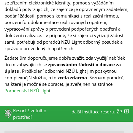
se zřízením elektronické identity, pomoc s vyžádáním
dokladů potvrzujících, že zájemce je oprávněným žadatelem,
podání žádosti, pomoc s komunikací s realizační firmou,
pořízení fotodokumentace realizovaných opatření,
vypracování zprávy o provedení podpořených opatření a
doložení realizace. I v případě, že si zájemci vyřizují žádost
sami, potřebují od poradců NZÚ Light odborný posudek a
zprávu o provedených opatřeních.
Žadatelům doporučujeme dobře zvážit, zda využijí nabídek
firem zabývajících se
zpracováním žádostí o dotace za
úplatu
. Proškolení odborníci NZÚ Light jim poskytnou
komplexnější službu, a to
zcela zdarma
. Seznam poradců,
na které je možné se obracet, je zveřejněn na stránce
Poradenství NZÚ Ligh
t.
Resort životního
další instituce resortu ŽP
prostředí