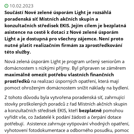
10.02.2023
Součástí Nové zelené úsporám Light je rozsáhlá
poradenská síť Místních akčních skupin a
konzultačních středisek EKIS. Jejím cílem je bezplatná
asistence na cestě k dotaci z Nové zelené úsporám
Light a je dostupná pro všechny zájemce. Není proto
nutné platit realizačním firmám za zprostředkování
této služby.
Nová zelená úsporám Light je program určený seniorům a
domácnostem s nízkými příjmy. Byl připraven se záměrem
maximálně omezit potřebu vlastních finančních
prostředků
na realizaci úsporných opatření, která mají
pomoct ohroženým domácnostem snížit náklady na bydlení.
Z tohoto důvodu byla vytvořena poradenská síť, zahrnující
stovky proškolených poradců z řad Místních akčních skupin
a konzultačních středisek EKIS, kteří
bezplatně
pomohou
vyřídit vše, co žadatelé k podání žádosti a čerpání dotace
potřebují. Asistence zahrnuje vytipování vhodných opatření,
vyhotovení fotodokumentace a odborného posudku, pomoc