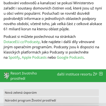
budování vodovodů a kanalizací se pokusí Ministerstvo
zařadit i soustavy domovních čistíren vod, které jsou už nyní
u obcí velmi populární. Posluchači se rovněž dozvědí
podrobnější informace o jednotlivých oblastech podpory
nového období, včetně toho, jak velká část z celkové alokace
61 miliard korun na kterou oblast půjde.
Podcast si můžete poslechnout na stránkách
DotaceEU.cz/Podcasty
, kde najdete i další díly věnované
jiným operačním programům. Podcasty jsou k dispozici na
klasických platformách jako Podcasty si poslechněte
na
Spotify
,
Apple Podcasts
nebo
Google Podcasts
.
Resort životního
další instituce resortu ŽP
prostředí
Nová zelená úsporám
Národní program Životní prostředí