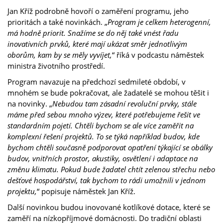
Jan Kříž podrobně hovoří o zaměření programu, jeho
prioritách a také novinkách. „
Program je celkem heterogenní,
má hodně priorit. Snažíme se do něj také vnést řadu
inovativních prvků, které mají ukázat směr jednotlivým
oborům, kam by se měly vyvíjet,
“ říká v podcastu náměstek
ministra životního prostředí.
Program navazuje na předchozí sedmileté období, v
mnohém se bude pokračovat, ale žadatelé se mohou těšit i
na novinky. „
Nebudou tam zásadní revoluční prvky, stále
máme před sebou mnoho výzev, které potřebujeme řešit ve
standardním pojetí. Chtěli bychom se ale více zaměřit na
komplexní řešení projektů. To se týká například budov, kde
bychom chtěli současně podporovat opatření týkající se obálky
budov, vnitřních prostor, akustiky, osvětlení i adaptace na
změnu klimatu. Pokud bude žadatel chtít zelenou střechu nebo
dešťové hospodářství, tak bychom to rádi umožnili v jednom
projektu,
“ popisuje náměstek Jan Kříž.
Další novinkou budou inovované kotlíkové dotace, které se
zaměří na nízkopříjmové domácnosti. Do tradiční oblasti