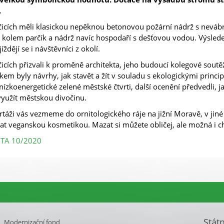
.
čicích měli klasickou nepěknou betonovou požární nádrž s nevábno
i kolem parčík a nádrž navíc hospodaří s dešťovou vodou. Výsledek 
jíždějí se i návštěvníci z okolí.
čicích přizvali k proměně architekta, jeho budoucí kolegové soutěž
kem byly návrhy, jak stavět a žít v souladu s ekologickými princip
nízkoenergetické zelené městské čtvrti, další ocenění předvedli, 
využít městskou divočinu.
rtáži vás vezmeme do ornitologického ráje na jižní Moravě, v jiné
t veganskou kosmetikou. Mazat si můžete obličej, ale možná i c
ITA 10/2020
Stát
Modernizační fond