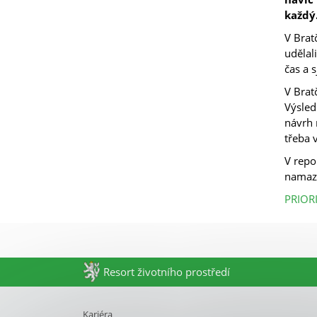
každý
V Brat
udělal
čas a s
V Brat
Výsled
návrh 
třeba 
V repo
namaza
PRIOR
Resort životního prostředí
Kariéra