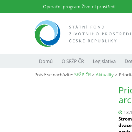
Operační program Životní prostředí
Domů
O SFŽP ČR
Legislativa
Dot
Právě se nacházíte:
SFŽP ČR
>
Aktuality
>
Priori
Pri
arc
13.
Stromy
dvacet
navíc