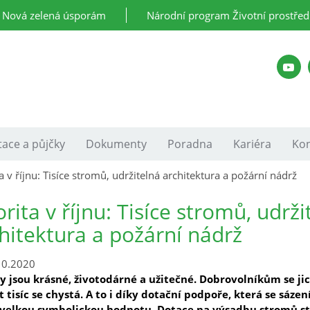
Nová zelená úsporám
Národní program Životní prostřed
ace a půjčky
Dokumenty
Poradna
Kariéra
Kon
ta v říjnu: Tisíce stromů, udržitelná architektura a požární nádrž
orita v říjnu: Tisíce stromů, udrži
hitektura a požární nádrž
10.2020
 jsou krásné, životodárné a užitečné. Dobrovolníkům se jich
 tisíc se chystá. A to i díky dotační podpoře, která se sáz
 velkou symbolickou hodnotu. Dotace na výsadbu stromů stál