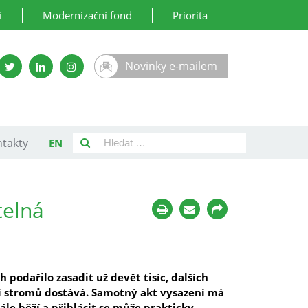
í
Modernizační fond
Priorita
Novinky e-mailem
takty
EN
telná
 podařilo zasadit už devět tisíc, dalších
ení stromů dostává. Samotný akt vysazení má
e běží a přihlásit se může prakticky