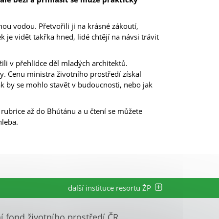
u vodou. Přetvořili ji na krásné zákoutí,
je vidět takřka hned, lidé chtějí na návsi trávit
ili v přehlídce děl mladých architektů.
y. Cenu ministra životního prostředí získal
jak by se mohlo stavět v budoucnosti, nebo jak
 rubrice až do Bhútánu a u čtení se můžete
hleba.
další instituce resortu ŽP
ní fond životního prostředí ČR