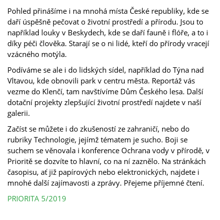
Pohled přinášíme i na mnohá místa České republiky, kde se
daří úspěšně pečovat o životní prostředí a přírodu. Jsou to
například louky v Beskydech, kde se daří fauně i flóře, a to i
díky péči člověka. Starají se o ni lidé, kteří do přírody vracejí
vzácného motýla.
Podíváme se ale i do lidských sídel, například do Týna nad
Vltavou, kde obnovili park v centru města. Reportáž vás
vezme do Klenčí, tam navštívíme Dům Českého lesa. Další
dotační projekty zlepšující životní prostředí najdete v naší
galerii.
Začíst se můžete i do zkušeností ze zahraničí, nebo do
rubriky Technologie, jejímž tématem je sucho. Boji se
suchem se věnovala i konference Ochrana vody v přírodě, v
Prioritě se dozvíte to hlavní, co na ní zaznělo. Na stránkách
časopisu, ať již papírových nebo elektronických, najdete i
mnohé další zajímavosti a zprávy. Přejeme příjemné čtení.
PRIORITA 5/2019