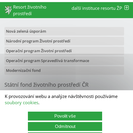
Resort životního
další instituce resortu ŽP
prostředí
Nová zelená úsporám
Národní program Životní prostředí
Operační program Životní prostředí
Operační program Spravedlivá transformace
Modernizační fond
Státní fond životního prostředí ČR
Olbrachtova 2006/9
K provozování webu a analýze návštěvnosti používáme
140 00 Praha 4
soubory cookies
.
Kontakty
Povolit vše
Státní fond životního prostředí ČR
Odmítnout