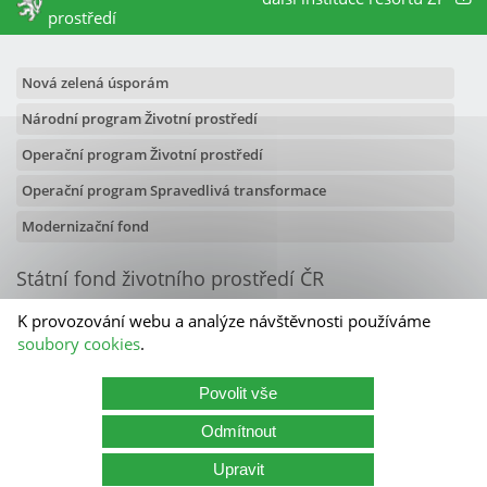
prostředí
Nová zelená úsporám
Národní program Životní prostředí
Operační program Životní prostředí
Operační program Spravedlivá transformace
Modernizační fond
Státní fond životního prostředí ČR
Olbrachtova 2006/9
K provozování webu a analýze návštěvnosti používáme
140 00 Praha 4
soubory cookies
.
Kontakty
Povolit vše
Státní fond životního prostředí ČR
Odmítnout
Kariéra
Cookies
Zásady zpracování osobních údajů
Upravit