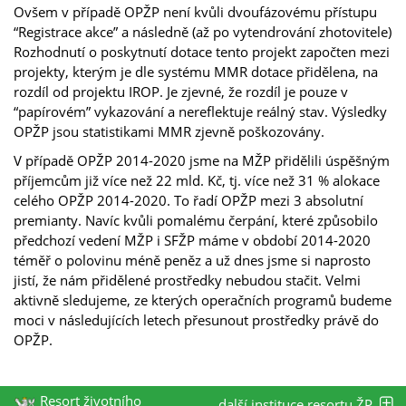
Ovšem v případě OPŽP není kvůli dvoufázovému přístupu
“Registrace akce” a následně (až po vytendrování zhotovitele)
Rozhodnutí o poskytnutí dotace tento projekt započten mezi
projekty, kterým je dle systému MMR dotace přidělena, na
rozdíl od projektu IROP. Je zjevné, že rozdíl je pouze v
“papírovém” vykazování a nereflektuje reálný stav. Výsledky
OPŽP jsou statistikami MMR zjevně poškozovány.
V případě OPŽP 2014-2020 jsme na MŽP přidělili úspěšným
příjemcům již více než 22 mld. Kč, tj. více než 31 % alokace
celého OPŽP 2014-2020. To řadí OPŽP mezi 3 absolutní
premianty. Navíc kvůli pomalému čerpání, které způsobilo
předchozí vedení MŽP i SFŽP máme v období 2014-2020
téměř o polovinu méně peněz a už dnes jsme si naprosto
jistí, že nám přidělené prostředky nebudou stačit. Velmi
aktivně sledujeme, ze kterých operačních programů budeme
moci v následujících letech přesunout prostředky právě do
OPŽP.
Resort životního
další instituce resortu ŽP