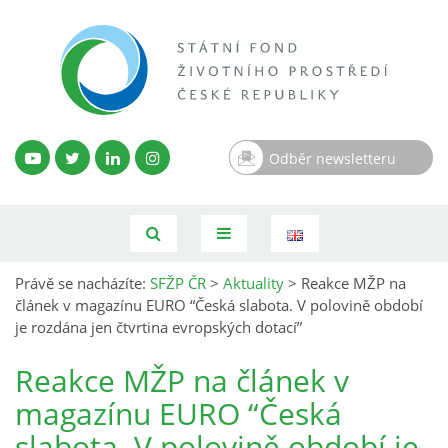
Odběr newsletteru
Právě se nacházíte:
SFŽP ČR
>
Aktuality
>
Reakce MŽP na
článek v magazínu EURO “Česká slabota. V polovině období
je rozdána jen čtvrtina evropských dotací”
Reakce MŽP na článek v
magazínu EURO “Česká
slabota. V polovině období je