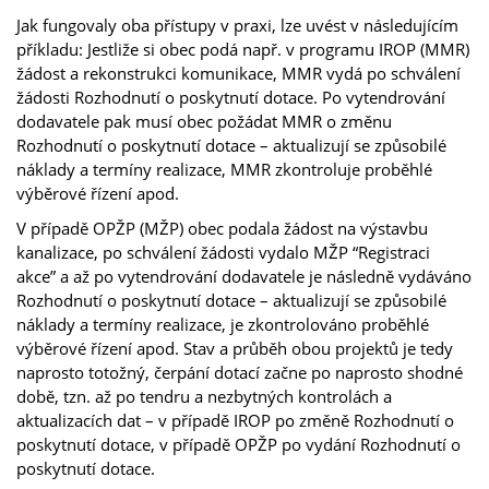
Jak fungovaly oba přístupy v praxi, lze uvést v následujícím
příkladu: Jestliže si obec podá např. v programu IROP (MMR)
žádost a rekonstrukci komunikace, MMR vydá po schválení
žádosti Rozhodnutí o poskytnutí dotace. Po vytendrování
dodavatele pak musí obec požádat MMR o změnu
Rozhodnutí o poskytnutí dotace – aktualizují se způsobilé
náklady a termíny realizace, MMR zkontroluje proběhlé
výběrové řízení apod.
V případě OPŽP (MŽP) obec podala žádost na výstavbu
kanalizace, po schválení žádosti vydalo MŽP “Registraci
akce” a až po vytendrování dodavatele je následně vydáváno
Rozhodnutí o poskytnutí dotace – aktualizují se způsobilé
náklady a termíny realizace, je zkontrolováno proběhlé
výběrové řízení apod. Stav a průběh obou projektů je tedy
naprosto totožný, čerpání dotací začne po naprosto shodné
době, tzn. až po tendru a nezbytných kontrolách a
aktualizacích dat – v případě IROP po změně Rozhodnutí o
poskytnutí dotace, v případě OPŽP po vydání Rozhodnutí o
poskytnutí dotace.