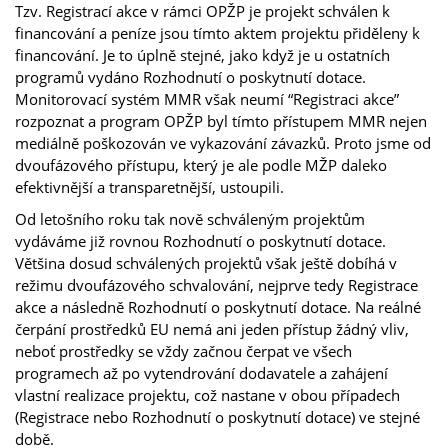
Tzv. Registrací akce v rámci OPŽP je projekt schválen k
financování a peníze jsou tímto aktem projektu přiděleny k
financování. Je to úplně stejné, jako když je u ostatních
programů vydáno Rozhodnutí o poskytnutí dotace.
Monitorovací systém MMR však neumí “Registraci akce”
rozpoznat a program OPŽP byl tímto přístupem MMR nejen
mediálně poškozován ve vykazování závazků. Proto jsme od
dvoufázového přístupu, který je ale podle MŽP daleko
efektivnější a transparetnější, ustoupili.
Od letošního roku tak nově schváleným projektům
vydáváme již rovnou Rozhodnutí o poskytnutí dotace.
Většina dosud schválených projektů však ještě dobíhá v
režimu dvoufázového schvalování, nejprve tedy Registrace
akce a následně Rozhodnutí o poskytnutí dotace. Na reálné
čerpání prostředků EU nemá ani jeden přístup žádný vliv,
neboť prostředky se vždy začnou čerpat ve všech
programech až po vytendrování dodavatele a zahájení
vlastní realizace projektu, což nastane v obou případech
(Registrace nebo Rozhodnutí o poskytnutí dotace) ve stejné
době.