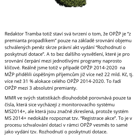
Redaktor Tramba totiž staví svá tvrzení o tom, že OPŽP je “z
premianta propadlíkem” pouze na základě srovnání objemu
schválených peněz skrze právní akt vydání “Rozhodnutí o
poskytnutí dotace”. A to bez dalšího vysvětlení, které je pro
srovnání čerpání mezi jednotlivými programy naprosto
klíčové. Reálně jsme totiž v případě OPŽP 2014-2020 na
MŽP přidělili úspěšným příjemcům již více než 22 mld. Kč, tj.
více než 31 % alokace celého OPŽP 2014-2020. To řadí
OPŽP mezi 3 absolutní premianty.
MMR ve svých statistikách dlouhodobě porovnává pouze ta
čísla, která sice vycházejí z monitorovacího systému
MS2014+, ale která jsou značně zkreslená, protože systém
MS 2014+ nedokáže rozpoznat tzv. “Registrace akce”. To je v
procesu schvalování dotací v rámci OPŽP vesměs to samé
jako vydání tzv. Rozhodnutí o poskytnutí dotace.