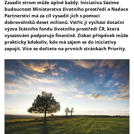
Zasadit strom může úplně každý. Iniciativa Sázíme
budoucnost Ministerstva životního prostředí a Nadace
Partnerství má za cíl vysadit jich s pomocí
dobrovolníků deset milionů. Vstříc jí vychází dotační
výzva Státního fondu životního prostředí ČR, která
vysazování podporuje finančně. Získat příspěvek může
prakticky kdokoliv, kdo má zájem se do iniciativy
zapojit. Více se dočtete na prvních stránkách Priority.