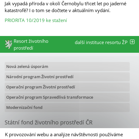
Jak vypadá příroda v okolí Černobylu třicet let po jaderné
katastrofě? I o tom se dočtete v aktuálním vydání.
PRIORITA 10/2019 ke stažení
Resort životního
další instituce resortu ŽP
prostředí
Nová zelená úsporám
Národní program Životní prostředí
Operační program Životní prostředí
Operační program Spravedlivá transformace
Modernizační fond
Státní fond životního prostředí ČR
Olbrachtova 2006/9
K provozování webu a analýze návštěvnosti používáme
140 00 Praha 4