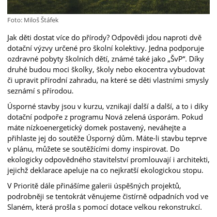
Foto: Miloš Štáfek
Jak děti dostat více do přírody? Odpovědi jdou naproti dvě
dotační výzvy určené pro školní kolektivy. Jedna podporuje
ozdravné pobyty školních dětí, známé také jako „ŠvP“. Díky
druhé budou moci školky, školy nebo ekocentra vybudovat
či upravit přírodní zahradu, na které se děti vlastními smysly
seznámí s přírodou.
Úsporné stavby jsou v kurzu, vznikají další a další, a to i díky
dotační podpoře z programu Nová zelená úsporám. Pokud
máte nízkoenergetický domek postavený, neváhejte a
přihlaste jej do soutěže Úsporný dům. Máte-li stavbu teprve
v plánu, můžete se soutěžícími domy inspirovat. Do
ekologicky odpovědného stavitelství promlouvají i architekti,
jejichž deklarace apeluje na co nejkratší ekologickou stopu.
V Prioritě dále přinášíme galerii úspěšných projektů,
podrobněji se tentokrát věnujeme čistírně odpadních vod ve
Slaném, která prošla s pomocí dotace velkou rekonstrukcí.