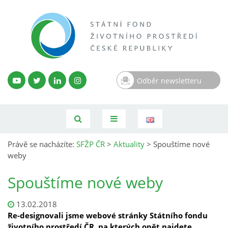
Odběr newsletteru
Právě se nacházíte:
SFŽP ČR
>
Aktuality
>
Spouštíme nové
weby
Spouštíme nové weby
13.02.2018
Re-designovali jsme webové stránky Státního fondu
životního prostředí ČR, na kterých opět najdete