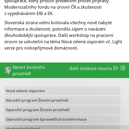
spolupráce, který přiblížil především proces přípravy
Modernizačního fondu na úrovní ČR a zkušenosti
s vyjednáváním EIB a EK.
Slovenská strana velmi kvitovala všechny nově nabyté
informace a zkušenosti, potvrdila zájem o navázání
dlouhodobější spolupráce. Další workshop na pracovní
úrovni se uskuteční na téma Nová zelená úsporám vč. Light
verze pro nízkopříjmové domácnosti.
Resort životního
další instituce resortu ŽP
prostředí
Nová zelená úsporám
Národní program Životní prostředí
Operační program Životní prostředí
Operační program Spravedlivá transformace
Modernizační fond