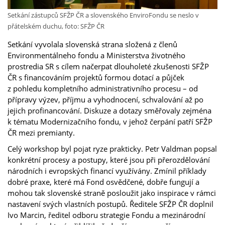
Setkání zástupců SFŽP ČR a slovenského EnviroFondu se neslo v
přátelském duchu, foto: SFŽP ČR
Setkání vyvolala slovenská strana složená z členů
Environmentálneho fondu a Ministerstva životného
prostredia SR s cílem načerpat dlouholeté zkušenosti SFŽP
ČR s financováním projektů formou dotací a půjček
z pohledu kompletního administrativního procesu – od
přípravy výzev, příjmu a vyhodnocení, schvalování až po
jejich profinancování. Diskuze a dotazy směřovaly zejména
k tématu Modernizačního fondu, v jehož čerpání patří SFŽP
ČR mezi premianty.
Celý workshop byl pojat ryze prakticky. Petr Valdman popsal
konkrétní procesy a postupy, které jsou při přerozdělování
národních i evropských financí využívány. Zmínil příklady
dobré praxe, které má Fond osvědčené, dobře fungují a
mohou tak slovenské straně posloužit jako inspirace v rámci
nastavení svých vlastních postupů. Ředitele SFŽP ČR doplnil
Ivo Marcin, ředitel odboru strategie Fondu a mezinárodní