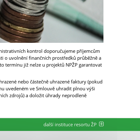
nistrativních kontrol doporučujeme příjemcům
i o uvolnění finančních prostředků průběžně a
to termínu již nelze u projektů NPŽP garantovat
uhrazené nebo částečně uhrazené faktury (pokud
mínu uvedeném ve Smlouvě uhradit plnou výši
ních zdrojů) a doložit úhrady neprodleně
další instituce resortu ŽP