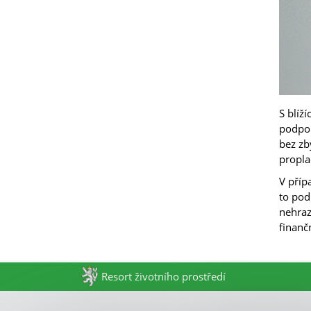
S blíž
podpor
bez zb
propla
V příp
to pod
nehraz
finanč
Resort životního prostředí