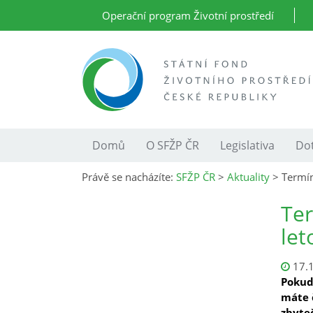
Operační program Životní prostředí
Domů
O SFŽP ČR
Legislativa
Dot
Právě se nacházíte:
SFŽP ČR
>
Aktuality
>
Termín
Ter
let
17.
Pokud
máte 
zbyte