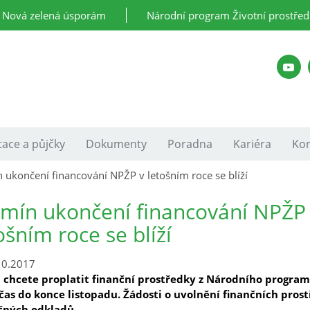
Nová zelená úsporám
Národní program Životní prostřed
ace a půjčky
Dokumenty
Poradna
Kariéra
Kon
 ukončení financování NPŽP v letošním roce se blíží
mín ukončení financování NPŽP
ošním roce se blíží
10.2017
 chcete proplatit finanční prostředky z Národního programu
čas do konce listopadu. Žádosti o uvolnění finančních pros
čných odkladů.