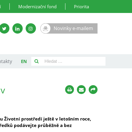
í
Modernizační fond
Priorita
Novinky e-mailem
takty
EN
 v
 Životní prostředí ještě v letošním roce,
tředků podávejte průběžně a bez