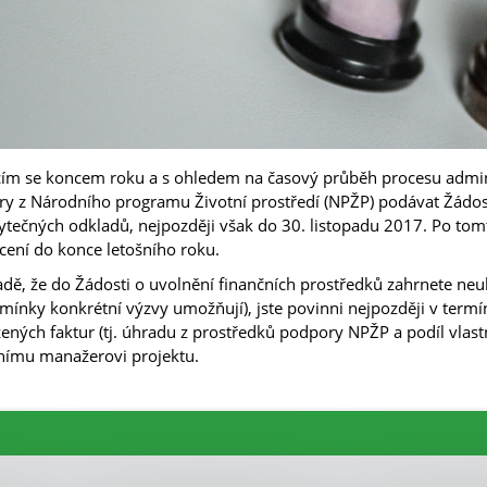
ícím se koncem roku a s ohledem na časový průběh procesu admi
y z Národního programu Životní prostředí (NPŽP) podávat Žádost
ytečných odkladů, nejpozději však do 30. listopadu 2017. Po tom
cení do konce letošního roku.
adě, že do Žádosti o uvolnění finančních prostředků zahrnete ne
mínky konkrétní výzvy umožňují), jste povinni nejpozději v ter
ených faktur (tj. úhradu z prostředků podpory NPŽP a podíl vlast
nímu manažerovi projektu.