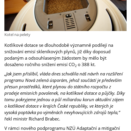
Kotel na pelety
Kotlíkové dotace se dlouhodobě významně podílejí na
snižování emisí skleníkových plynů, již díky doposud
podaným a odsouhlaseným žádostem by mělo být
dosaženo ročního snížení emisí CO
o 388 kt.
2
„Jak jsem přislíbil, vláda dnes schválila náš návrh na rozšíření
programu Nová zelená úsporám, jehož součástí je především
přesun prostředků, které plynou do státního rozpočtu z
prodeje emisních povolenek, na kotlíkové dotace a půjčky. Díky
tomu pokryjeme jednou a půl miliardou korun aktuální zájem
o kotlíkové dotace v krajích České republiky, ve kterých je
vysoká poptávka po výměnách nevyhovujících zdrojů tepla,“
řekl ministr Richard Brabec.
V rámci nového podprogramu NZÚ Adaptační a mitigační