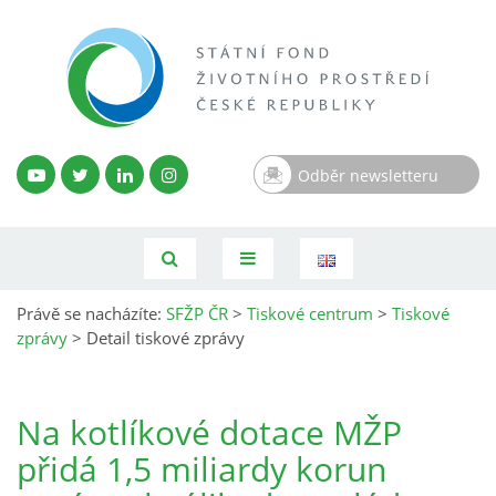
Odběr newsletteru
Právě se nacházíte:
SFŽP ČR
>
Tiskové centrum
>
Tiskové
zprávy
>
Detail tiskové zprávy
Na kotlíkové dotace MŽP
přidá 1,5 miliardy korun