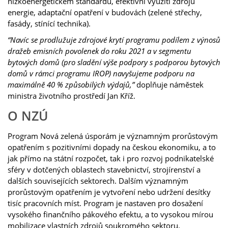
nízkoenergetickém standardu, efektivní využití zdrojů
energie, adaptační opatření v budovách (zelené střechy,
fasády, stínící technika).
“Navíc se prodlužuje zdrojové krytí programu podílem z výnosů
dražeb emisních povolenek do roku 2021 a v segmentu
bytových domů (pro sladění výše podpory s podporou bytových
domů v rámci programu IROP) navyšujeme podporu na
maximálně 40 % způsobilých výdajů,”
doplňuje náměstek
ministra životního prostředí Jan Kříž.
O NZÚ
Program Nová zelená úsporám je významným prorůstovým
opatřením s pozitivními dopady na českou ekonomiku, a to
jak přímo na státní rozpočet, tak i pro rozvoj podnikatelské
sféry v dotčených oblastech stavebnictví, strojírenství a
dalších souvisejících sektorech. Dalším významným
prorůstovým opatřením je vytvoření nebo udržení desítky
tisíc pracovních míst. Program je nastaven pro dosažení
vysokého finančního pákového efektu, a to vysokou mírou
mobilizace vlastních zdrojů soukromého sektoru.