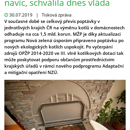
navíc, schválila dnes vláda
30.07.2019
| Tisková zpráva
V současné době se celkový převis poptávky v
jednotlivých krajích ČR na výměnu kotlů v domácnostech
odhaduje na cca 1,5 mld. korun. MŽP je díky aktualizaci
programu Nová zelená úsporám připraveno poptávku po
nových ekologických kotlích uspokojit. Po vyčerpání
zdrojů OPŽP 2014-2020 ve III. vlně kotlíkových dotací tak
může poskytovat podporu občanům prostřednictvím
krajských úřadů v rámci nového podprogramu Adaptační
a mitigační opatření NZÚ.