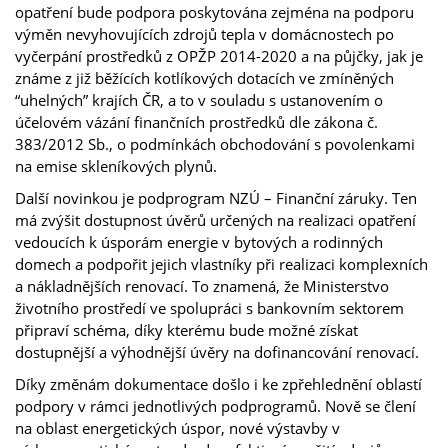
opatření bude podpora poskytována zejména na podporu
výměn nevyhovujících zdrojů tepla v domácnostech po
vyčerpání prostředků z OPŽP 2014-2020 a na půjčky, jak je
známe z již běžících kotlíkových dotacích ve zmíněných
“uhelných” krajích ČR, a to v souladu s ustanovením o
účelovém vázání finančních prostředků dle zákona č.
383/2012 Sb., o podmínkách obchodování s povolenkami
na emise skleníkových plynů.
Další novinkou je podprogram NZÚ – Finanční záruky. Ten
má zvýšit dostupnost úvěrů určených na realizaci opatření
vedoucích k úsporám energie v bytových a rodinných
domech a podpořit jejich vlastníky při realizaci komplexních
a nákladnějších renovací. To znamená, že Ministerstvo
životního prostředí ve spolupráci s bankovním sektorem
připraví schéma, díky kterému bude možné získat
dostupnější a výhodnější úvěry na dofinancování renovací.
Díky změnám dokumentace došlo i ke zpřehlednění oblastí
podpory v rámci jednotlivých podprogramů. Nově se člení
na oblast energetických úspor, nové výstavby v