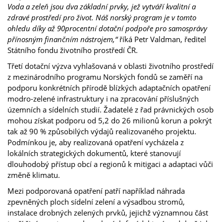
Voda a zeleň jsou dva základní prvky, jež vytváří kvalitní a
zdravé prostředí pro život. Náš norský program je v tomto
ohledu díky až 90procentní dotační podpoře pro samosprávy
přínosným finančním nástrojem,“
říká Petr Valdman, ředitel
Státního fondu životního prostředí ČR.
Třetí dotační výzva vyhlašovaná v oblasti životního prostředí
z mezinárodního programu Norských fondů se zaměří na
podporu konkrétních přírodě blízkých adaptačních opatření
modro-zelené infrastruktury i na zpracování příslušných
územních a sídelních studií. Žadatelé z řad právnických osob
mohou získat podporu od 5,2 do 26 milionů korun a pokrýt
tak až 90 % způsobilých výdajů realizovaného projektu.
Podmínkou je, aby realizovaná opatření vycházela z
lokálních strategických dokumentů, které stanovují
dlouhodobý přístup obcí a regionů k mitigaci a adaptaci vůči
změně klimatu.
Mezi podporovaná opatření patří například náhrada
zpevněných ploch sídelní zelení a výsadbou stromů,
instalace drobných zelených prvků, jejichž významnou část