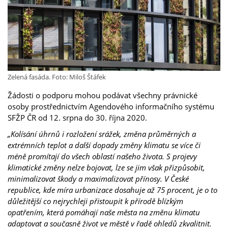
Zelená fasáda. Foto: Miloš Štáfek
Žádosti o podporu mohou podávat všechny právnické
osoby prostřednictvím Agendového informačního systému
SFŽP ČR od 12. srpna do 30. října 2020.
„Kolísání úhrnů i rozložení srážek, změna průměrných a
extrémních teplot a další dopady změny klimatu se více či
méně promítají do všech oblastí našeho života. S projevy
klimatické změny nelze bojovat, lze se jim však přizpůsobit,
minimalizovat škody a maximalizovat přínosy. V České
republice, kde míra urbanizace dosahuje až 75 procent, je o to
důležitější co nejrychleji přistoupit k přírodě blízkým
opatřením, která pomáhají naše města na změnu klimatu
adaptovat a současně život ve městě v řadě ohledů zkvalitnit.