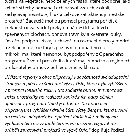
tvoří živá vegetace, nebo zelených fasád, které podobně jako
zelené střechy pomáhají ochlazovat vzduch v okolí,
zachytávají nečistoty, hluk a celkově zatraktivňují městské
prostředí. Žadatelé mohou pomocí programu pořídit či
zrekonstruovat vodní prvky na náměstích a jiných
zpevněných plochách, obnovit trávníky a květnaté louky.
Dotační podporu získají uchazeči na rozmanité prvky modré
a zelené infrastruktury s pozitivním dopadem na
mikroklima, které nemohou být podpořeny z Operačního
programu Životní prostředí a které mají v obcích a regionech
prokazatelný přínos z pohledu změny klimatu.
„Některé regiony a obce připravují v současnosti své adaptační
strategie a plány v rámci naší výzvy Oslo, která byla vyhlášena
v prosinci loňského roku. I tito žadatelé budou mít možnost
získat prostředky na realizaci konkrétních adaptačních
opatření z programu Norských fondů. Do budoucna
připravujeme vyhlášení druhé části výzvy Bergen, která uvolní
na realizaci adaptačních opatření dalších 4,7 miliony eur.
Vyhlášení této výzvy bude termínem pružně reagovat na
průběh zpracování projektů ve výzvě Oslo,“
doplňuje ředitel