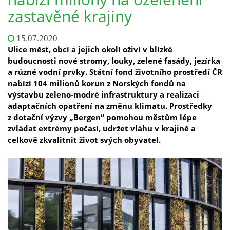
zastavěné krajiny
15.07.2020
Ulice měst, obcí a jejich okolí oživí v blízké
budoucnosti nové stromy, louky, zelené fasády, jezírka
a různé vodní prvky. Státní fond životního prostředí ČR
nabízí 104 milionů korun z Norských fondů na
výstavbu zeleno-modré infrastruktury a realizaci
adaptačních opatření na změnu klimatu. Prostředky
z dotační výzvy „Bergen“ pomohou městům lépe
zvládat extrémy počasí, udržet vláhu v krajině a
celkově zkvalitnit život svých obyvatel.