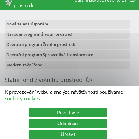
prostředí
Nová zelená úsporám
Národní program Životní prostředí
Operační program Životní prostředí
Operační program Spravedlivá transformace
Modernizační fond
Státní fond životního prostředí ČR
Olbrachtova 2006/9
K provozování webu a analýze návštěvnosti používáme
140 00 Praha 4
soubory cookies
.
Kontakty
Povolit vše
Státní fond životního prostředí ČR
Odmítnout
Kariéra
Cookies
Zásady zpracování osobních údajů
Upravit