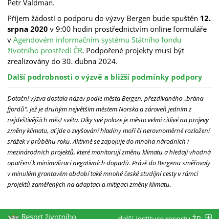
Petr Valdman.
Příjem žádostí o podporu do výzvy Bergen bude spuštěn
12.
srpna 2020
v 9:00 hodin prostřednictvím online formuláře
v
Agendovém informačním systému Státního fondu
životního prostředí ČR
. Podpořené projekty musí být
zrealizovány do 30. dubna 2024.
Další podrobnosti o výzvě a bližší podmínky podpory
Dotační výzva dostala název podle města Bergen, přezdívaného „brána
fjordů“, jež je druhým největším městem Norska a zároveň jedním z
nejdeštivějších měst světa. Díky své poloze je město velmi citlivé na projevy
změny klimatu, ať jde o zvyšování hladiny moří či nerovnoměrné rozložení
srážek v průběhu roku. Aktivně se zapojuje do mnoha národních i
mezinárodních projektů, které monitorují změnu klimatu a hledají vhodná
opatření k minimalizaci negativních dopadů. Právě do Bergenu směřovaly
v minulém grantovém období také mnohé české studijní cesty v rámci
projektů zaměřených na adaptaci a mitigaci změny klimatu.
Resort životního
další instituce resortu ŽP