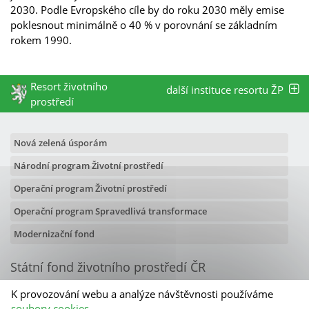
2030. Podle Evropského cíle by do roku 2030 měly emise
poklesnout minimálně o 40 % v porovnání se základním
rokem 1990.
Resort životního
další instituce resortu ŽP
prostředí
Nová zelená úsporám
Národní program Životní prostředí
Operační program Životní prostředí
Operační program Spravedlivá transformace
Modernizační fond
Státní fond životního prostředí ČR
Olbrachtova 2006/9
K provozování webu a analýze návštěvnosti používáme
140 00 Praha 4
soubory cookies
.