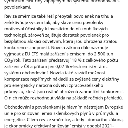
výrobcům elektřiny zapojeným do systému obchodování s
povolenkami.
Revize směrnice také řeší přebytek povolenek na trhu a
zefektivňuje systém tak, aby skrze cenu povolenky
motivoval účastníky k investicím do nízkouhlíkových
technologií, zároveň zajišťuje dostatek povolenek pro
bezplatnou alokaci odvětvím, která jsou ohrožena ztrátou
konkurenceschopnosti. Novela zákona dále navrhuje
vyjmout z EU ETS malá zařízení s emisemi do 2 500 tun
CO
/rok. Tato zařízení představují 18 % z celkového počtu
2
zařízení v ČR a přitom jen 0,07 % všech emisí v rámci
systému obchodování. Novela také zavádí možnost
kompenzace nepřímých nákladů za zvýšené ceny elektřiny
pro energeticky náročná odvětví zpracovatelského
průmyslu, která jsou reálně ohrožená zahraniční konkurencí.
O nich může rozhodnout vláda na základě ročních přehledů.
Obchodování s povolenkami je hlavním nástrojem Evropské
unie pro snižování emisí skleníkových plynů v průmyslu a
energetice. Cílem revize směrnice, a tedy i domácího zákona,
je ekonomicky efektivní snižování emisí v období 2021–