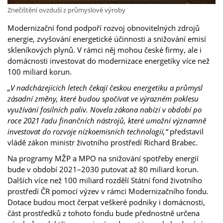
Znečištění ovzduší z průmyslové výroby
Modernizační fond podpoří rozvoj obnovitelných zdrojů
energie, zvyšování energetické účinnosti a snižování emisí
skleníkových plynů. V rámci něj mohou české firmy, ale i
domácnosti investovat do modernizace energetiky více než
100 miliard korun.
„V nadcházejících letech čekají českou energetiku a průmysl
zásadní změny, které budou spočívat ve výrazném poklesu
využívání fosilních paliv. Novela zákona nabízí v období po
roce 2021 řadu finančních nástrojů, které umožní významně
investovat do rozvoje nízkoemisních technologií,“
představil
vládě zákon ministr životního prostředí Richard Brabec.
Na programy MŽP a MPO na snižování spotřeby energií
bude v období 2021–2030 putovat až 80 miliard korun.
Dalších více než 100 miliard rozdělí Státní fond životního
prostředí ČR pomocí výzev v rámci Modernizačního fondu.
Dotace budou moct čerpat veškeré podniky i domácnosti,
část prostředků z tohoto fondu bude přednostně určena