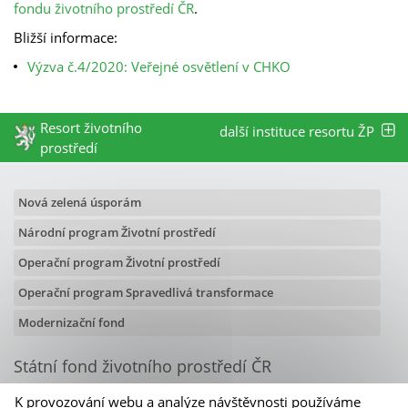
fondu životního prostředí ČR
.
Bližší informace:
Výzva č.4/2020: Veřejné osvětlení v CHKO
Resort životního
další instituce resortu ŽP
prostředí
Nová zelená úsporám
Národní program Životní prostředí
Operační program Životní prostředí
Operační program Spravedlivá transformace
Modernizační fond
Státní fond životního prostředí ČR
Olbrachtova 2006/9
K provozování webu a analýze návštěvnosti používáme
140 00 Praha 4