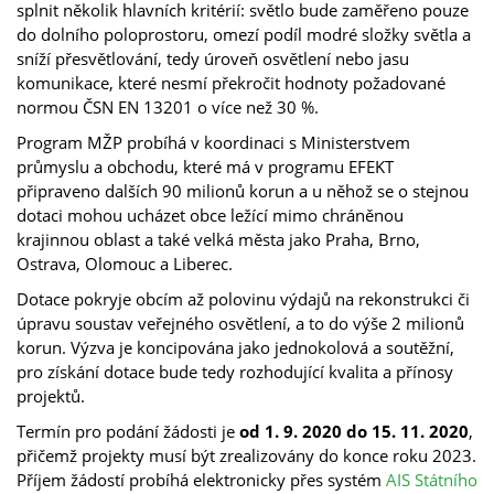
splnit několik hlavních kritérií: světlo bude zaměřeno pouze
do dolního poloprostoru, omezí podíl modré složky světla a
sníží přesvětlování, tedy úroveň osvětlení nebo jasu
komunikace, které nesmí překročit hodnoty požadované
normou ČSN EN 13201 o více než 30 %.
Program MŽP probíhá v koordinaci s Ministerstvem
průmyslu a obchodu, které má v programu EFEKT
připraveno dalších 90 milionů korun a u něhož se o stejnou
dotaci mohou ucházet obce ležící mimo chráněnou
krajinnou oblast a také velká města jako Praha, Brno,
Ostrava, Olomouc a Liberec.
Dotace pokryje obcím až polovinu výdajů na rekonstrukci či
úpravu soustav veřejného osvětlení, a to do výše 2 milionů
korun. Výzva je koncipována jako jednokolová a soutěžní,
pro získání dotace bude tedy rozhodující kvalita a přínosy
projektů.
Termín pro podání žádosti je
od 1. 9. 2020 do 15. 11. 2020
,
přičemž projekty musí být zrealizovány do konce roku 2023.
Příjem žádostí probíhá elektronicky přes systém
AIS Státního