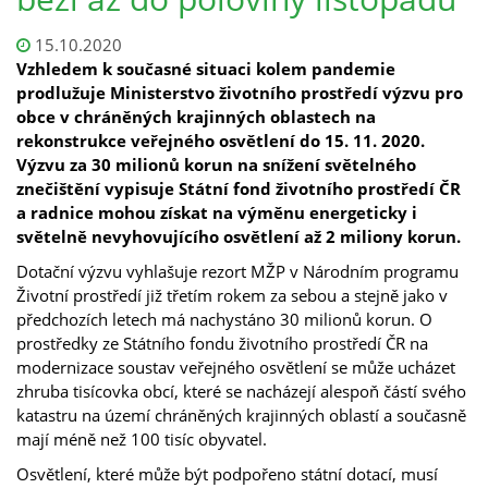
15.10.2020
Vzhledem k současné situaci kolem pandemie
prodlužuje Ministerstvo životního prostředí výzvu pro
obce v chráněných krajinných oblastech na
rekonstrukce veřejného osvětlení do 15. 11. 2020.
Výzvu za 30 milionů korun na snížení světelného
znečištění vypisuje Státní fond životního prostředí ČR
a radnice mohou získat na výměnu energeticky i
světelně nevyhovujícího osvětlení až 2 miliony korun.
Dotační výzvu vyhlašuje rezort MŽP v Národním programu
Životní prostředí již třetím rokem za sebou a stejně jako v
předchozích letech má nachystáno 30 milionů korun. O
prostředky ze Státního fondu životního prostředí ČR na
modernizace soustav veřejného osvětlení se může ucházet
zhruba tisícovka obcí, které se nacházejí alespoň částí svého
katastru na území chráněných krajinných oblastí a současně
mají méně než 100 tisíc obyvatel.
Osvětlení, které může být podpořeno státní dotací, musí