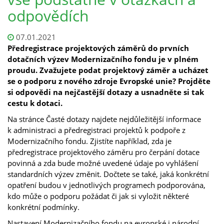
odpovědích
07.01.2021
Předregistrace projektových záměrů do prvních
dotačních výzev Modernizačního fondu je v plném
proudu. Zvažujete podat projektový záměr a ucházet
se o podporu z nového zdroje Evropské unie? Projděte
si odpovědi na nejčastější dotazy a usnadněte si tak
cestu k dotaci.
Na stránce Časté dotazy najdete nejdůležitější informace
k administraci a předregistraci projektů k podpoře z
Modernizačního fondu. Zjistíte například, zda je
předregistrace projektového záměru pro čerpání dotace
povinná a zda bude možné uvedené údaje po vyhlášení
standardních výzev změnit. Dočtete se také, jaká konkrétní
opatření budou v jednotlivých programech podporována,
kdo může o podporu požádat či jak si vyložit některé
konkrétní podmínky.
Nastavení Modernizačního fondu na evropské i národní