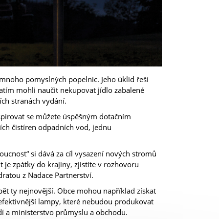
 mnoho pomyslných popelnic. Jeho úklid řeší
zatím mohli naučit nekupovat jídlo zabalené
ních stranách vydání.
Inspirovat se můžete úspěšným dotačním
ích čistíren odpadních vod, jednu
oucnost“ si dává za cíl vysazení nových stromů
je zpátky do krajiny, zjistíte v rozhovoru
ratou z Nadace Partnerství.
pět ty nejnovější. Obce mohou například získat
 efektivnější lampy, které nebudou produkovat
dí a ministerstvo průmyslu a obchodu.