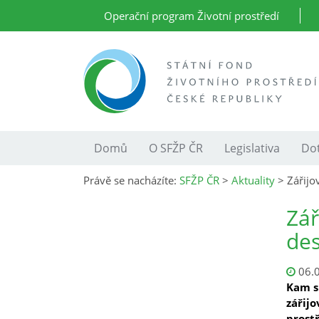
Operační program Životní prostředí
Domů
O SFŽP ČR
Legislativa
Dot
Právě se nacházíte:
SFŽP ČR
>
Aktuality
>
Zářijo
Zář
des
06.
Kam s
zářij
prost