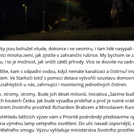
y jsou bohužel všude, dokonce i ve vesmíru, i tam lidé nasypali
íci mnoha zemí, jak zjistíte v zahraniční rubrice. My bychom se 
u, i to je možnost, jak snížit zátěž přírody. Více se dozvíte na zad
líte, kam s odpadní vodou, když nemáte kanalizaci a čistírnu? 
tem. Ve Starkoči totiž s pomocí dotace vytvořili soustavu domovn
zsáhlejších u nás, zahrnující i monitoring jednotlivých čistíren.
, stromy, stromy. Bude jich deset milionů. Iniciativa „Sázíme bud
ch koutech Česka. Jak bude výsadba probíhat a proč je nutné vrátit 
strem životního prostředí Richardem Brabcem a Miroslavem Kund
přehledu běžících výzev vám v Prioritě podrobněji představíme o
 na výměnu lamp veřejného osvětlení. Do ulic nasadí úspornější,
světelného smogu. Výzvu vyhlašuje ministerstva životního prostře