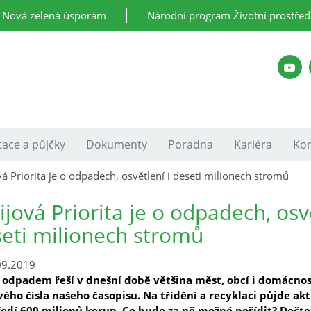
Nová zelená úsporám
Národní program Životní prostřed
ace a půjčky
Dokumenty
Poradna
Kariéra
Kon
vá Priorita je o odpadech, osvětlení i deseti milionech stromů
ijová Priorita je o odpadech, osvě
eti milionech stromů
09.2019
 odpadem řeší v dnešní době většina měst, obcí i domácno
ového čísla našeho časopisu. Na třídění a recyklaci půjde a
ředí 600 milionů korun. Co bude za ně možné pořídit? Dočte