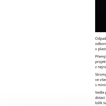
Odpadk
odborn
v plast
Přemýš
projek
z nejro
Stromy
ve vše
s mini
Vedle 
dotaci
tolik 