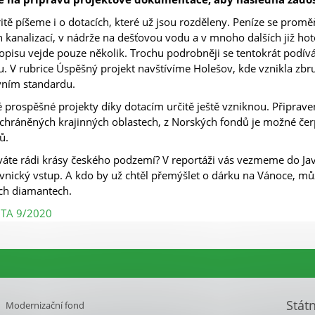
ritě píšeme i o dotacích, které už jsou rozděleny. Peníze se prom
 kanalizací, v nádrže na dešťovou vodu a v mnoho dalších již hoto
opisu vejde pouze několik. Trochu podrobněji se tentokrát podív
u. V rubrice Úspěšný projekt navštívíme Holešov, kde vznikla zbru
vním standardu.
prospěšné projekty díky dotacím určitě ještě vzniknou. Připrav
 chráněných krajinných oblastech, z Norských fondů je možné če
ů.
áte rádi krásy českého podzemí? V reportáži vás vezmeme do Javo
vnický vstup. A kdo by už chtěl přemýšlet o dárku na Vánoce, můž
ch diamantech.
ITA 9/2020
Stát
Modernizační fond