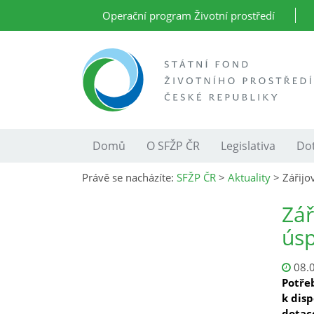
Operační program Životní prostředí
Domů
O SFŽP ČR
Legislativa
Dot
Právě se nacházíte:
SFŽP ČR
>
Aktuality
>
Zářijo
Zář
úsp
08.
Potře
k dis
dotac