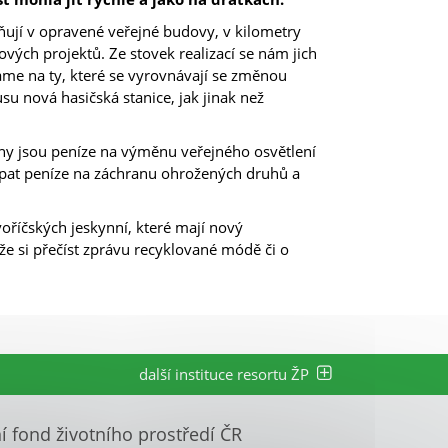
ěňují v opravené veřejné budovy, v kilometry
vých projektů. Ze stovek realizací se nám jich
áme na ty, které se vyrovnávají se změnou
su nová hasičská stanice, jak jinak než
eny jsou peníze na výměnu veřejného osvětlení
rpat peníze na záchranu ohrožených druhů a
říčských jeskynní, které mají nový
e si přečíst zprávu recyklované módě či o
další instituce resortu ŽP
ní fond životního prostředí ČR