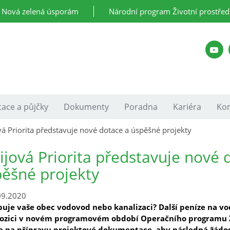
Nová zelená úsporám
Národní program Životní prostřed
ace a půjčky
Dokumenty
Poradna
Kariéra
Kon
vá Priorita představuje nové dotace a úspěšné projekty
ijová Priorita představuje nové 
ěšné projekty
09.2020
buje vaše obec vodovod nebo kanalizaci? Další peníze na 
pozici v novém programovém období Operačního programu Živ
e na přípravu projektové dokumentace, aby následná žádost