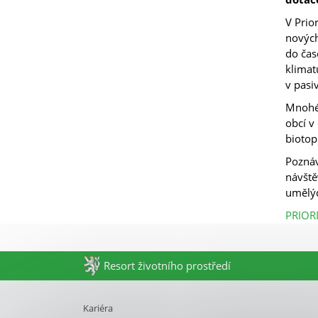
V Prio
nových
do čas
klimat
v pasi
Mnohé 
obcí v
biotop
Poznáv
návště
umělý
PRIOR
Resort životního prostředí
Kariéra