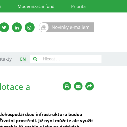
í
Modernizační fond
Priorita
Novinky e-mailem
takty
EN
dotace a
vodohospodářskou infrastrukturu budou
otní prostředí. Již nyní můžete ale využít
 mohla jít rychle a jako na drátkách.