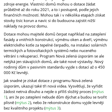
zdroje energie. Vlastníci domů mohou o dotace žádat
průběžně až do roku 2021, a to i postupně, podle jejich
finančních možností. Mohou tak i v několika etapách získat
stovky tisíc korun a navíc si do budoucna zajistit nižší
náklady na provoz domu.
Dotace mohou majitelé domů čerpat například na zateplení
fasády a vnitřních konstrukcí, výměnu oken a dveří, výměnu
elektrického kotle za tepelné čerpadlo, na instalaci solárních
termických a fotovoltaických systémů nebo nuceného
větrání s rekuperací. Program Nová zelená úsporám se ale
netýká jen stávajících domů, ale také nové výstavby. Nový
rodinný dům v pasivním standardu vyjde s dotací až o 450
000 Kč levněji.
Jak snadné je získat dotace z programu Nová zelená
úsporám, ukazují také tři nová videa. Vysvětlují, že vyřídit
žádost netrvá dlouho a nejde o příliš složitý proces (
mýtus
1
), ani že po zateplení nebude dům dýchat a budou se tvořit
plísně (
mýtus 2
), nebo že rekonstrukce domu vyjde levněji
bez kvalitního projektu (
mýtus 3
).