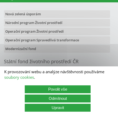
Nová zelená úsporám
Národní program Životní prostředí
Operační program Životní prostředí
Operační program Spravedlivá transformace
Modernizační fond
Státní fond životního prostředí ČR
Olbrachtova 2006/9
K provozování webu a analýze návštěvnosti používáme
140 00 Praha 4
soubory cookies
.
Kontakty
Povolit vše
Státní fond životního prostředí ČR
Odmítnout
Kariéra
Cookies
Zásady zpracování osobních údajů
Upravit