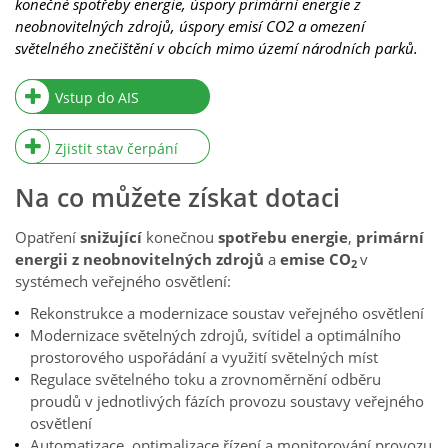
konečné spotřeby energie, úspory primární energie z
neobnovitelných zdrojů, úspory emisí CO2 a omezení
světelného znečištění v obcích mimo území národních parků.
Vstup do AIS
Zjistit stav čerpání
Na co můžete získat dotaci
Opatření
snižující
konečnou
spotřebu energie
,
primární
energii z neobnovitelných zdrojů
a
emise CO
v
2
systémech veřejného osvětlení:
Rekonstrukce a modernizace soustav veřejného osvětlení
Modernizace světelných zdrojů, svítidel a optimálního
prostorového uspořádání a využití světelných míst
Regulace světelného toku a zrovnoměrnění odběru
proudů v jednotlivých fázích provozu soustavy veřejného
osvětlení
Automatizace, optimalizace řízení a monitorování provozu