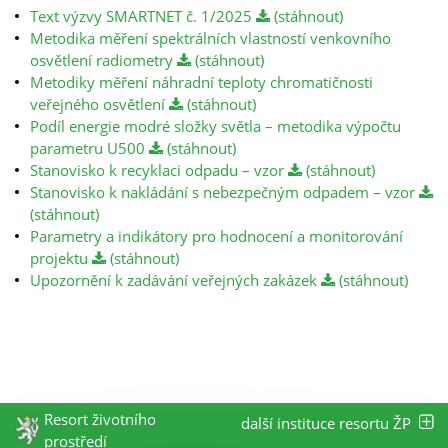
Text výzvy SMARTNET č. 1/2025
(stáhnout)
Metodika měření spektrálních vlastností venkovního
osvětlení radiometry
(stáhnout)
Metodiky měření náhradní teploty chromatičnosti
veřejného osvětlení
(stáhnout)
Podíl energie modré složky světla – metodika výpočtu
parametru U500
(stáhnout)
Stanovisko k recyklaci odpadu – vzor
(stáhnout)
Stanovisko k nakládání s nebezpečným odpadem – vzor
(stáhnout)
Parametry a indikátory pro hodnocení a monitorování
projektu
(stáhnout)
Upozornění k zadávání veřejných zakázek
(stáhnout)
Resort životního
další instituce resortu ŽP
prostředí