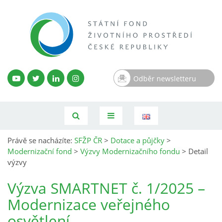
Odběr newsletteru
Právě se nacházíte:
SFŽP ČR
>
Dotace a půjčky
>
Modernizační fond
>
Výzvy Modernizačního fondu
>
Detail
výzvy
Výzva SMARTNET č. 1/2025 –
Modernizace veřejného
osvětlení